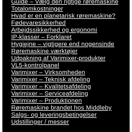
Guide – Vælg den rigtige røremaskine
Totalomkostninger
Hvad er en planetarisk røremaskine?
Fødevaresikkerhed
Arbejdssikkerhed og ergonomi
IP-klasser – Forklaret
Hygiejne – vigtigere end nogensinde
Røremaskine værktøjer
Udpakning af Varimixer-produkter
VL5-kontrolpanel
Varimixer – Virksomheden
Varimixer – Teknisk afdeling
Varimixer – Kvalitetsafdeling
Varimixer – Serviceafdeling
Varimixer – Produktionen
Røremaskine brandet hos Middleby
Salgs- og leveringsbetingelser
Udstillinger / messer