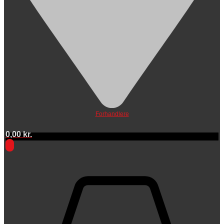
Forhandlere
0,00
kr.
0