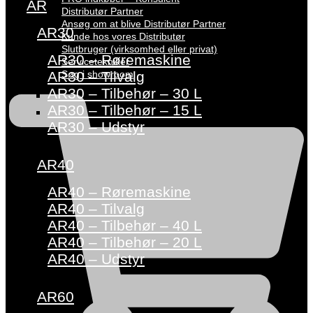
AR
Distributør Partner
Ansøg om at blive Distributør Partner
AR30
Kunde hos vores Distributør
Slutbruger (virksomhed eller privat)
AR30 – Røremaskine
Servicetekniker
Søg i showroom
AR30 – Tilvalg
AR30 – Tilbehør – 30 L
AR30 – Tilbehør – 15 L
AR30 – Udstyr
AR40
AR40 – Røremaskine
AR40 – Tilvalg
AR40 – Tilbehør – 40 L
AR40 – Tilbehør – 20 L
AR40 – Udstyr
AR60