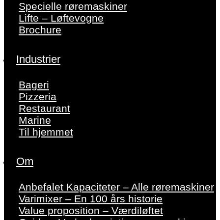
Specielle røremaskiner
Lifte – Løftevogne
Brochure
Industrier
Bageri
Pizzeria
Restaurant
Marine
Til hjemmet
Om
Anbefalet Kapaciteter – Alle røremaskiner
Varimixer – En 100 års historie
Value proposition – Værdiløftet