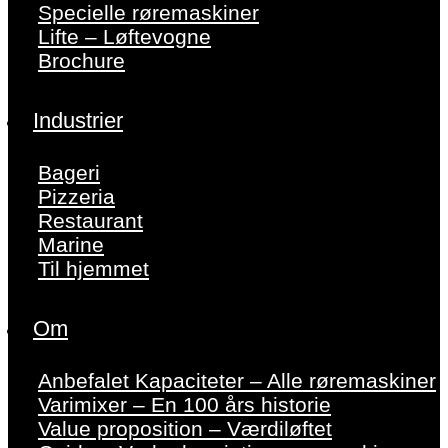
Specielle røremaskiner
Lifte – Løftevogne
Brochure
Industrier
Bageri
Pizzeria
Restaurant
Marine
Til hjemmet
Om
Anbefalet Kapaciteter – Alle røremaskiner
Varimixer – En 100 års historie
Value proposition – Værdiløftet