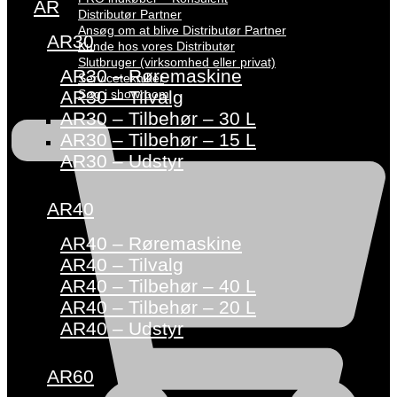
AR
Distributør Partner
Ansøg om at blive Distributør Partner
AR30
Kunde hos vores Distributør
Slutbruger (virksomhed eller privat)
AR30 – Røremaskine
Servicetekniker
Søg i showroom
AR30 – Tilvalg
AR30 – Tilbehør – 30 L
AR30 – Tilbehør – 15 L
AR30 – Udstyr
AR40
AR40 – Røremaskine
AR40 – Tilvalg
AR40 – Tilbehør – 40 L
AR40 – Tilbehør – 20 L
AR40 – Udstyr
AR60