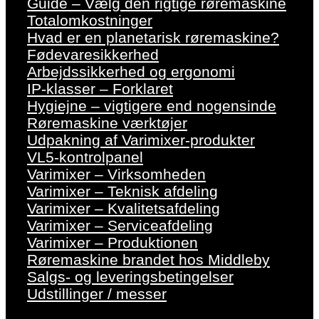
Guide – Vælg den rigtige røremaskine
Totalomkostninger
Hvad er en planetarisk røremaskine?
Fødevaresikkerhed
Arbejdssikkerhed og ergonomi
IP-klasser – Forklaret
Hygiejne – vigtigere end nogensinde
Røremaskine værktøjer
Udpakning af Varimixer-produkter
VL5-kontrolpanel
Varimixer – Virksomheden
Varimixer – Teknisk afdeling
Varimixer – Kvalitetsafdeling
Varimixer – Serviceafdeling
Varimixer – Produktionen
Røremaskine brandet hos Middleby
Salgs- og leveringsbetingelser
Udstillinger / messer