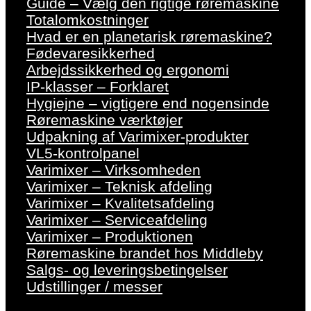
Guide – Vælg den rigtige røremaskine
Totalomkostninger
Hvad er en planetarisk røremaskine?
Fødevaresikkerhed
Arbejdssikkerhed og ergonomi
IP-klasser – Forklaret
Hygiejne – vigtigere end nogensinde
Røremaskine værktøjer
Udpakning af Varimixer-produkter
VL5-kontrolpanel
Varimixer – Virksomheden
Varimixer – Teknisk afdeling
Varimixer – Kvalitetsafdeling
Varimixer – Serviceafdeling
Varimixer – Produktionen
Røremaskine brandet hos Middleby
Salgs- og leveringsbetingelser
Udstillinger / messer