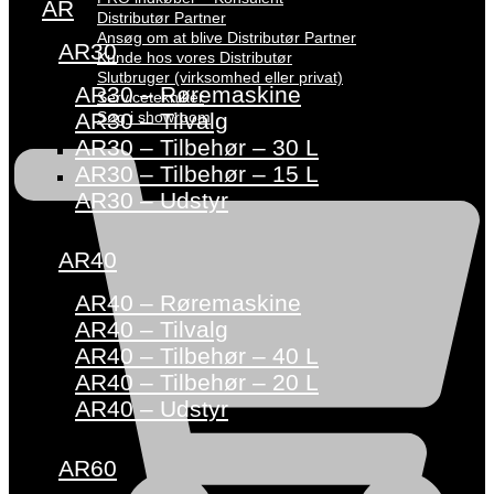
AR
Distributør Partner
Ansøg om at blive Distributør Partner
AR30
Kunde hos vores Distributør
Slutbruger (virksomhed eller privat)
AR30 – Røremaskine
Servicetekniker
Søg i showroom
AR30 – Tilvalg
AR30 – Tilbehør – 30 L
AR30 – Tilbehør – 15 L
AR30 – Udstyr
AR40
AR40 – Røremaskine
AR40 – Tilvalg
AR40 – Tilbehør – 40 L
AR40 – Tilbehør – 20 L
AR40 – Udstyr
AR60