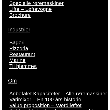
Specielle røremaskiner
Lifte – Løftevogne
Brochure
Industrier
Bageri
Pizzeria
Restaurant
Marine
Til hjemmet
Om
Anbefalet Kapaciteter – Alle røremaskiner
Varimixer – En 100 års historie
Value proposition – Værdiløftet