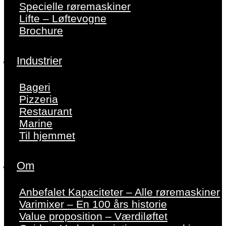
Specielle røremaskiner
Lifte – Løftevogne
Brochure
Industrier
Bageri
Pizzeria
Restaurant
Marine
Til hjemmet
Om
Anbefalet Kapaciteter – Alle røremaskiner
Varimixer – En 100 års historie
Value proposition – Værdiløftet