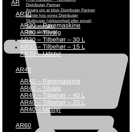
AR
Distributør Partner
Ansøg om at blive Distributør Partner
AR30
Kunde hos vores Distributør
Slutbruger (virksomhed eller privat)
AR30 – Røremaskine
Servicetekniker
Søg i showroom
AR30 – Tilvalg
AR30 – Tilbehør – 30 L
AR30 – Tilbehør – 15 L
AR30 – Udstyr
AR40
AR40 – Røremaskine
AR40 – Tilvalg
AR40 – Tilbehør – 40 L
AR40 – Tilbehør – 20 L
AR40 – Udstyr
AR60