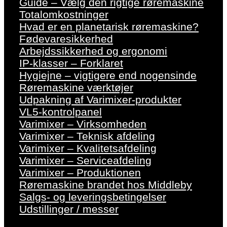
Guide – Vælg den rigtige røremaskine
Totalomkostninger
Hvad er en planetarisk røremaskine?
Fødevaresikkerhed
Arbejdssikkerhed og ergonomi
IP-klasser – Forklaret
Hygiejne – vigtigere end nogensinde
Røremaskine værktøjer
Udpakning af Varimixer-produkter
VL5-kontrolpanel
Varimixer – Virksomheden
Varimixer – Teknisk afdeling
Varimixer – Kvalitetsafdeling
Varimixer – Serviceafdeling
Varimixer – Produktionen
Røremaskine brandet hos Middleby
Salgs- og leveringsbetingelser
Udstillinger / messer