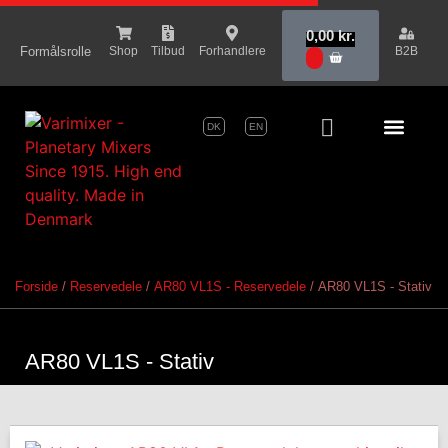
content
0,00
kr.
Formålsrolle
Shop
Tilbud
Forhandlere
B2B
0
DK
EN
Serie Pr
Forside
/
Reservedele
/
AR80 VL1S - Reservedele
/ AR80 VL1S - Stativ
AR80 VL1S - Stativ