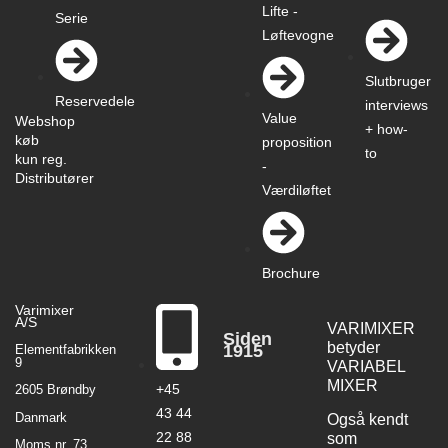
Lifte -
Serie
Løftevogne
Slutbruger
Reservedele
interviews
Value
Webshop
+ how-
køb
proposition
to
kun reg.
-
Distributører
Værdiløftet
Brochure
Varimixer
A/S
VARIMIXER
Siden
betyder
1915
Elementfabrikken
9
VARIABEL
MIXER
+45
2605 Brøndby
43 44
Danmark
Også kendt
22 88
som
Moms nr. 73