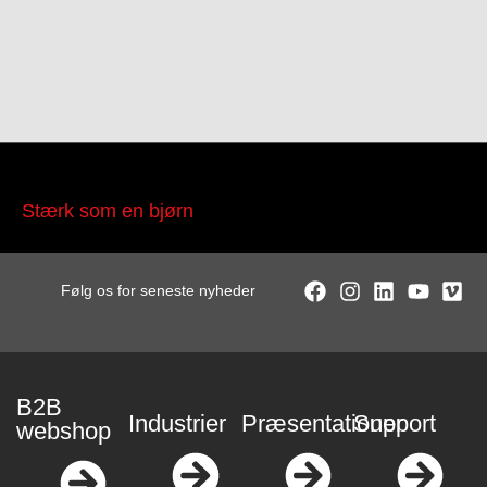
Stærk som en bjørn
Følg os for seneste nyheder
B2B
Industrier
Præsentationer
Support
webshop