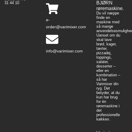
BJØRN
31 44 10
røremaskine.
Du vil næppe
finde en
e-
maskine med
så mange
order@varimixer.com
anvendelsesmulighed
Uanset om du
skal lave
brød, kager,
tærter,
info@varimixer.com
pizzadej,
toppings,
salater,
desserter –
eller en
kombination –
så har
Varimixer din
ryg. Det
betyder, at du
kun har brug
for én
røremaskine i
det
professionelle
køkken.