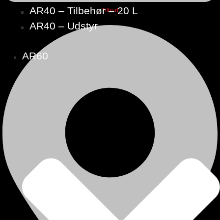
AR40 – Tilbehør – 20 L
Tilbud
AR40 – Udstyr
AR60