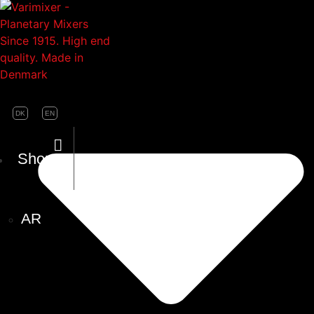
DK
EN
Shop
AR