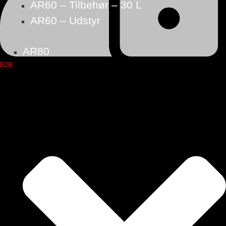
AR60 – Tilbehør – 30 L
AR60 – Udstyr
AR80
B2B