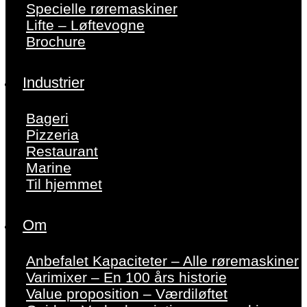
Specielle røremaskiner
Lifte – Løftevogne
Brochure
Industrier
Bageri
Pizzeria
Restaurant
Marine
Til hjemmet
Om
Anbefalet Kapaciteter – Alle røremaskiner
Varimixer – En 100 års historie
Value proposition – Værdiløftet