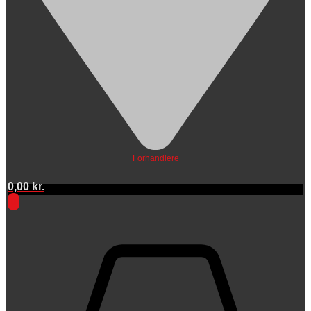
Forhandlere
0,00
kr.
0