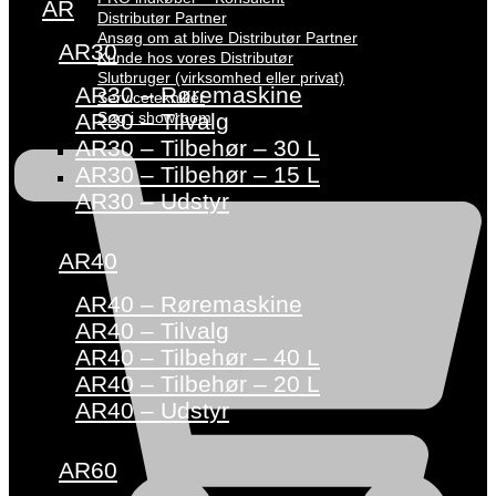
AR
Distributør Partner
Ansøg om at blive Distributør Partner
AR30
Kunde hos vores Distributør
Slutbruger (virksomhed eller privat)
AR30 – Røremaskine
Servicetekniker
Søg i showroom
AR30 – Tilvalg
AR30 – Tilbehør – 30 L
AR30 – Tilbehør – 15 L
AR30 – Udstyr
AR40
AR40 – Røremaskine
AR40 – Tilvalg
AR40 – Tilbehør – 40 L
AR40 – Tilbehør – 20 L
AR40 – Udstyr
AR60