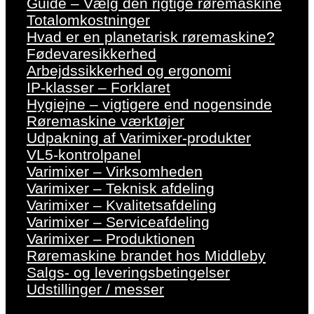
Guide – Vælg den rigtige røremaskine
Totalomkostninger
Hvad er en planetarisk røremaskine?
Fødevaresikkerhed
Arbejdssikkerhed og ergonomi
IP-klasser – Forklaret
Hygiejne – vigtigere end nogensinde
Røremaskine værktøjer
Udpakning af Varimixer-produkter
VL5-kontrolpanel
Varimixer – Virksomheden
Varimixer – Teknisk afdeling
Varimixer – Kvalitetsafdeling
Varimixer – Serviceafdeling
Varimixer – Produktionen
Røremaskine brandet hos Middleby
Salgs- og leveringsbetingelser
Udstillinger / messer