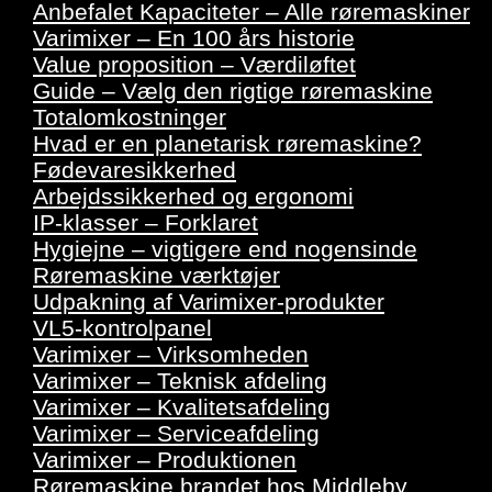
Anbefalet Kapaciteter – Alle røremaskiner
Varimixer – En 100 års historie
Value proposition – Værdiløftet
Guide – Vælg den rigtige røremaskine
Totalomkostninger
Hvad er en planetarisk røremaskine?
Fødevaresikkerhed
Arbejdssikkerhed og ergonomi
IP-klasser – Forklaret
Hygiejne – vigtigere end nogensinde
Røremaskine værktøjer
Udpakning af Varimixer-produkter
VL5-kontrolpanel
Varimixer – Virksomheden
Varimixer – Teknisk afdeling
Varimixer – Kvalitetsafdeling
Varimixer – Serviceafdeling
Varimixer – Produktionen
Røremaskine brandet hos Middleby