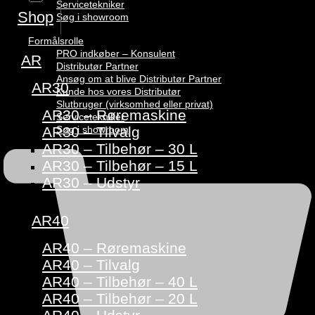
Servicetekniker
Shop
Søg i showroom
Formålsrolle
PRO indkøber – Konsulent
AR
Distributør Partner
Ansøg om at blive Distributør Partner
AR30
Kunde hos vores Distributør
Slutbruger (virksomhed eller privat)
AR30 – Røremaskine
Servicetekniker
Søg i showroom
AR30 – Tilvalg
AR30 – Tilbehør – 30 L
AR30 – Tilbehør – 15 L
AR30 – Udstyr
AR40
AR40 – Røremaskine
AR40 – Tilvalg
AR40 – Tilbehør – 40 L
AR40 – Tilbehør – 20 L