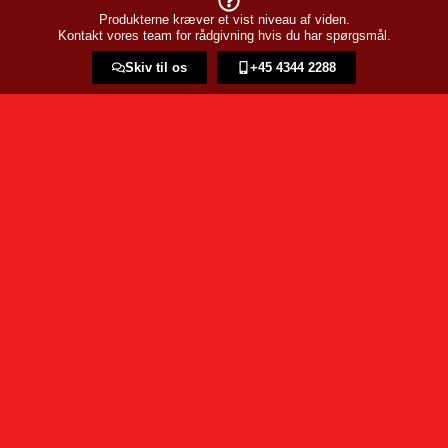
Produkterne kræver et vist niveau af viden.
Kontakt vores team for rådgivning hvis du har spørgsmål.
Skiv til os
+45 4344 2288​