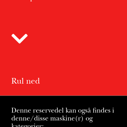
Rul ned
Denne reservedel kan også findes i
denne/disse maskine(r) og