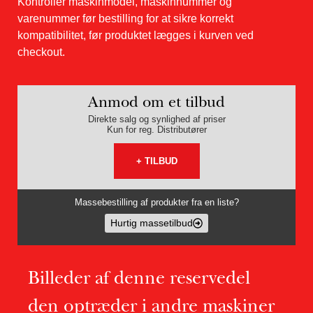
Kontrollér maskinmodel, maskinnummer og
varenummer før bestilling for at sikre korrekt
kompatibilitet, før produktet lægges i kurven ved
checkout.
Anmod om et tilbud
Direkte salg og synlighed af priser
Kun for reg. Distributører
+ TILBUD
Massebestilling af produkter fra en liste?
Hurtig massetilbud
Billeder af denne reservedel
den optræder i andre maskiner