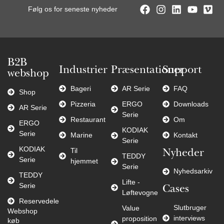
Følg os for seneste nyheder
B2B
Industrier
Præsentationer
Support
webshop
Bageri
AR Serie
FAQ
Shop
Pizzeria
ERGO
Downloads
AR Serie
Serie
Restaurant
Om
ERGO
KODIAK
Serie
Marine
Kontakt
Serie
KODIAK
Til
Nyheder
TEDDY
Serie
hjemmet
Serie
Nyhedsarkiv
TEDDY
Lifte -
Serie
Cases
Løftevogne
Reservedele
Slutbruger
Value
Webshop
interviews
proposition
køb