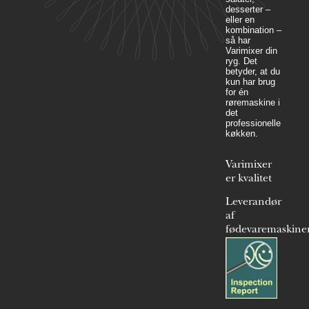
desserter –
eller en
kombination –
så har
Varimixer din
ryg. Det
betyder, at du
kun har brug
for én
røremaskine i
det
professionelle
køkken.
Varimixer
er kvalitet
Leverandør
af
fødevaremaskine