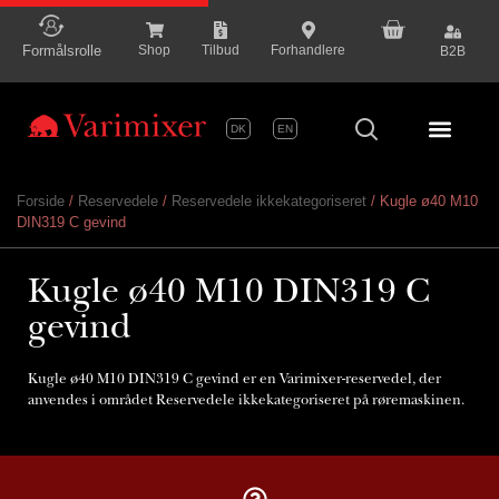
content
Formålsrolle
Shop
Tilbud
Forhandlere
B2B
DK
EN
Serie P
Forside
/
Reservedele
/
Reservedele ikkekategoriseret
/ Kugle ø40 M10
DIN319 C gevind
Kugle ø40 M10 DIN319 C
gevind
Kugle ø40 M10 DIN319 C gevind er en Varimixer-reservedel, der
anvendes i området Reservedele ikkekategoriseret på røremaskinen.