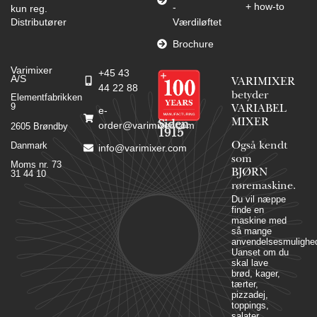
+ how-to
-
kun reg.
Distributører
Værdiløftet
Brochure
Varimixer
+45 43
A/S
VARIMIXER
44 22 88
betyder
Elementfabrikken
9
VARIABEL
e-
MIXER
Siden
order@varimixer.com
2605 Brøndby
1915
Danmark
Også kendt
info@varimixer.com
som
Moms nr. 73
BJØRN
31 44 10
røremaskine.
Du vil næppe
finde en
maskine med
så mange
anvendelsesmulighed
Uanset om du
skal lave
brød, kager,
tærter,
pizzadej,
toppings,
salater,