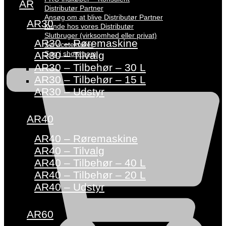
AR
Distributør Partner
Ansøg om at blive Distributør Partner
AR30
Kunde hos vores Distributør
Slutbruger (virksomhed eller privat)
AR30 – Røremaskine
Servicetekniker
Søg i showroom
AR30 – Tilvalg
AR30 – Tilbehør – 30 L
AR30 – Tilbehør – 15 L
AR30 – Udstyr
AR40
AR40 – Røremaskine
AR40 – Tilvalg
AR40 – Tilbehør – 40 L
AR40 – Tilbehør – 20 L
AR40 – Udstyr
AR60