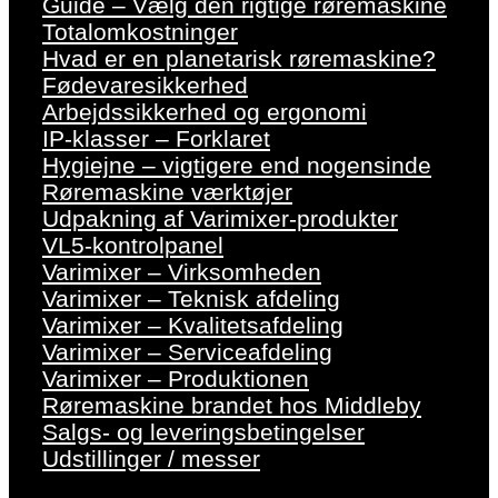
Guide – Vælg den rigtige røremaskine
Totalomkostninger
Hvad er en planetarisk røremaskine?
Fødevaresikkerhed
Arbejdssikkerhed og ergonomi
IP-klasser – Forklaret
Hygiejne – vigtigere end nogensinde
Røremaskine værktøjer
Udpakning af Varimixer-produkter
VL5-kontrolpanel
Varimixer – Virksomheden
Varimixer – Teknisk afdeling
Varimixer – Kvalitetsafdeling
Varimixer – Serviceafdeling
Varimixer – Produktionen
Røremaskine brandet hos Middleby
Salgs- og leveringsbetingelser
Udstillinger / messer