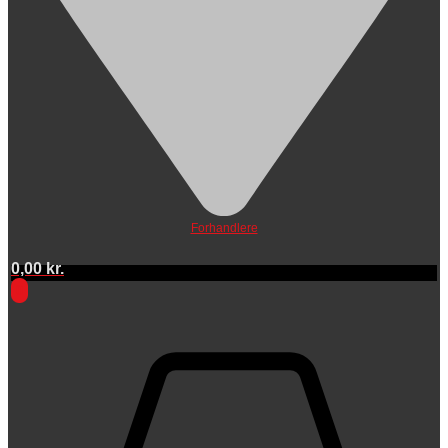
Forhandlere
0,00
kr.
0