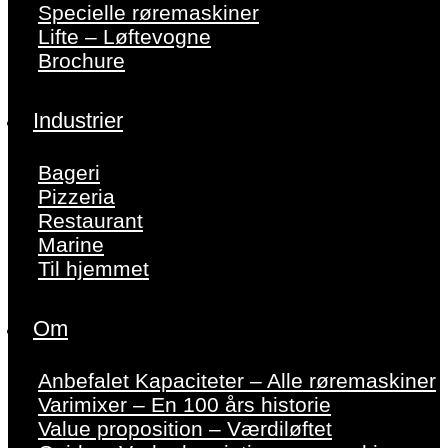
Specielle røremaskiner
Lifte – Løftevogne
Brochure
Industrier
Bageri
Pizzeria
Restaurant
Marine
Til hjemmet
Om
Anbefalet Kapaciteter – Alle røremaskiner
Varimixer – En 100 års historie
Value proposition – Værdiløftet