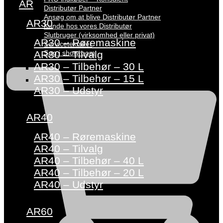
AR
Distributør Partner
Ansøg om at blive Distributør Partner
AR30
Kunde hos vores Distributør
Slutbruger (virksomhed eller privat)
AR30 – Røremaskine
Servicetekniker
Søg i showroom
AR30 – Tilvalg
AR30 – Tilbehør – 30 L
AR30 – Tilbehør – 15 L
AR30 – Udstyr
AR40
AR40 – Røremaskine
AR40 – Tilvalg
AR40 – Tilbehør – 40 L
AR40 – Tilbehør – 20 L
AR40 – Udstyr
AR60