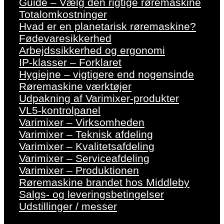
Guide – Vælg den rigtige røremaskine
Totalomkostninger
Hvad er en planetarisk røremaskine?
Fødevaresikkerhed
Arbejdssikkerhed og ergonomi
IP-klasser – Forklaret
Hygiejne – vigtigere end nogensinde
Røremaskine værktøjer
Udpakning af Varimixer-produkter
VL5-kontrolpanel
Varimixer – Virksomheden
Varimixer – Teknisk afdeling
Varimixer – Kvalitetsafdeling
Varimixer – Serviceafdeling
Varimixer – Produktionen
Røremaskine brandet hos Middleby
Salgs- og leveringsbetingelser
Udstillinger / messer