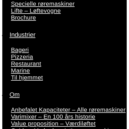
Specielle røremaskiner
Lifte – Løftevogne
Brochure
Industrier
Bageri
Pizzeria
Restaurant
Marine
Til hjemmet
Om
Anbefalet Kapaciteter – Alle røremaskiner
Varimixer – En 100 års historie
Value proposition – Værdiløftet