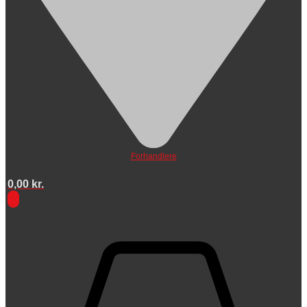
Forhandlere
0,00
kr.
0