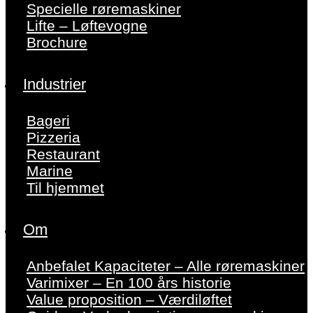
Specielle røremaskiner
Lifte – Løftevogne
Brochure
Industrier
Bageri
Pizzeria
Restaurant
Marine
Til hjemmet
Om
Anbefalet Kapaciteter – Alle røremaskiner
Varimixer – En 100 års historie
Value proposition – Værdiløftet