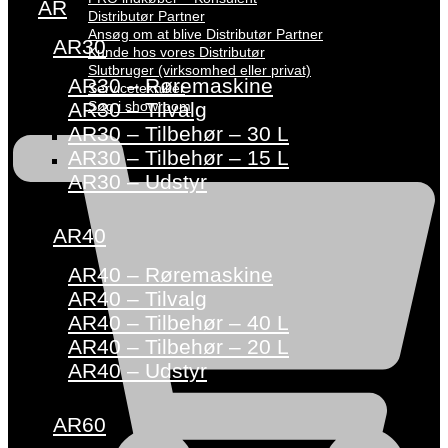
AR
Distributør Partner
Ansøg om at blive Distributør Partner
AR30
Kunde hos vores Distributør
Slutbruger (virksomhed eller privat)
AR30 – Røremaskine
Servicetekniker
Søg i showroom
AR30 – Tilvalg
AR30 – Tilbehør – 30 L
AR30 – Tilbehør – 15 L
AR30 – Udstyr
AR40
AR40 – Røremaskine
AR40 – Tilvalg
AR40 – Tilbehør – 40 L
AR40 – Tilbehør – 20 L
AR40 – Udstyr
AR60