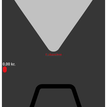
Forhandlere
0,00
kr.
0