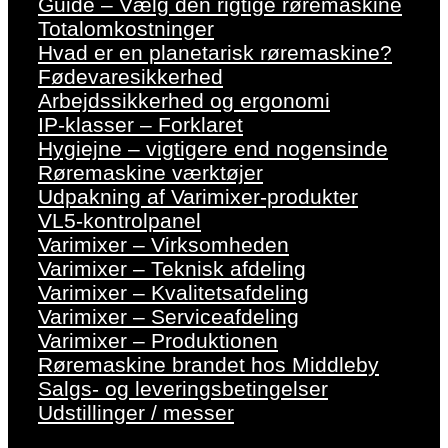
Guide – Vælg den rigtige røremaskine
Totalomkostninger
Hvad er en planetarisk røremaskine?
Fødevaresikkerhed
Arbejdssikkerhed og ergonomi
IP-klasser – Forklaret
Hygiejne – vigtigere end nogensinde
Røremaskine værktøjer
Udpakning af Varimixer-produkter
VL5-kontrolpanel
Varimixer – Virksomheden
Varimixer – Teknisk afdeling
Varimixer – Kvalitetsafdeling
Varimixer – Serviceafdeling
Varimixer – Produktionen
Røremaskine brandet hos Middleby
Salgs- og leveringsbetingelser
Udstillinger / messer