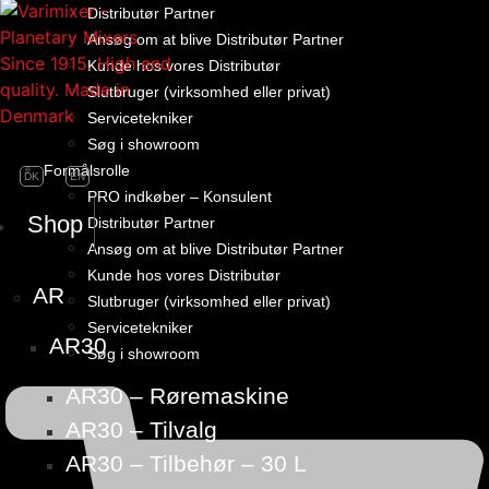
Distributør Partner
Ansøg om at blive Distributør Partner
Kunde hos vores Distributør
Slutbruger (virksomhed eller privat)
Servicetekniker
Søg i showroom
Formålsrolle
DK
EN
PRO indkøber – Konsulent
Shop
Distributør Partner
Ansøg om at blive Distributør Partner
Kunde hos vores Distributør
AR
Slutbruger (virksomhed eller privat)
Servicetekniker
AR30
Søg i showroom
AR30 – Røremaskine
AR30 – Tilvalg
AR30 – Tilbehør – 30 L