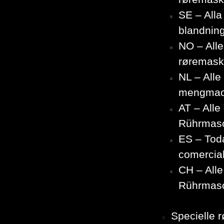
SE – Alla
blandnin
NO – All
røremask
NL – All
mengmac
AT – Alle
Rührmas
ES – Toda
comercia
CH – Alle
Rührmas
Specielle 