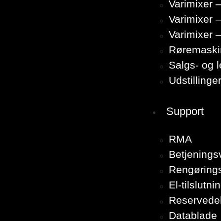
Varimixer –
Varimixer 
Varimixer 
Røremaski
Salgs- og 
Udstillinge
Support
RMA
Betjenings
Rengørings
El-tilslutni
Reservede
Datablade