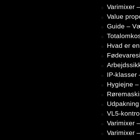
Varimixer –
Value propo
Guide – Væ
Totalomkos
Hvad er en
Fødevares
Arbejdssik
IP-klasser 
Hygiejne –
Røremaski
Udpakning 
VL5-kontro
Varimixer 
Varimixer –