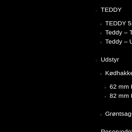
TEDDY
TEDDY 5
Teddy – T
Teddy – 
Udstyr
Kødhakk
62 mm K
82 mm K
Grøntsag
Reservede