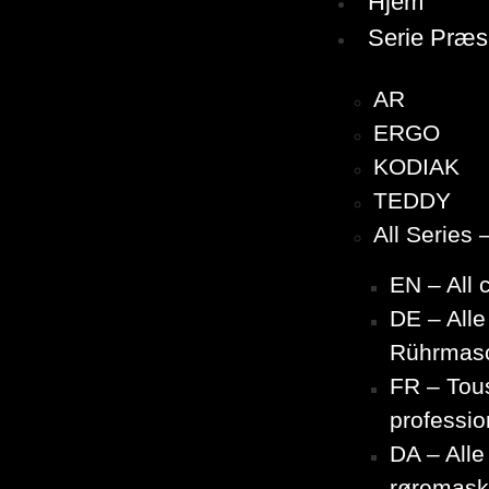
Hjem
Serie Præs
AR
ERGO
KODIAK
TEDDY
All Series
EN – All
DE – Alle
Rührmas
FR – Tous
professio
DA – Alle
røremask