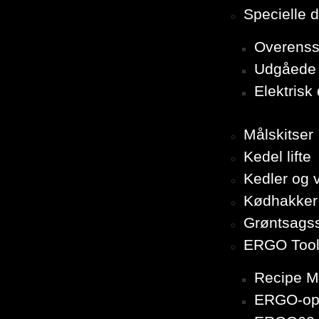
Specielle 
Overenss
Udgåede 
Elektrisk
Målskitser
Kedel lifte
Kedler og 
Kødhakker
Grøntsags
ERGO Too
Recipe M
ERGO-opd