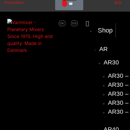
Forhandlere
B2B
0
DK
EN
Shop
AR
AR30
AR30 –
AR30 – 
AR30 – 
AR30 – 
AR30 – 
AR40