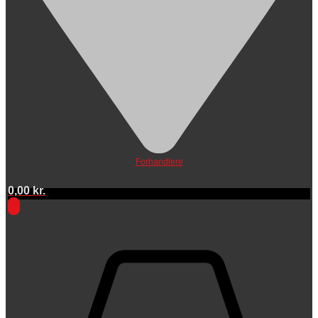
Forhandlere
0,00
kr.
0