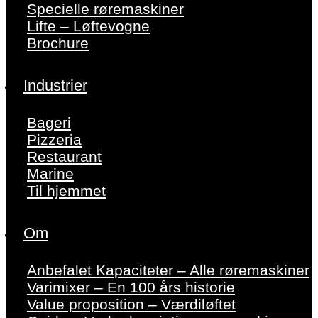
Specielle røremaskiner
Lifte – Løftevogne
Brochure
Industrier
Bageri
Pizzeria
Restaurant
Marine
Til hjemmet
Om
Anbefalet Kapaciteter – Alle røremaskiner
Varimixer – En 100 års historie
Value proposition – Værdiløftet