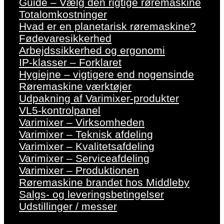
Guide – Vælg den rigtige røremaskine
Totalomkostninger
Hvad er en planetarisk røremaskine?
Fødevaresikkerhed
Arbejdssikkerhed og ergonomi
IP-klasser – Forklaret
Hygiejne – vigtigere end nogensinde
Røremaskine værktøjer
Udpakning af Varimixer-produkter
VL5-kontrolpanel
Varimixer – Virksomheden
Varimixer – Teknisk afdeling
Varimixer – Kvalitetsafdeling
Varimixer – Serviceafdeling
Varimixer – Produktionen
Røremaskine brandet hos Middleby
Salgs- og leveringsbetingelser
Udstillinger / messer