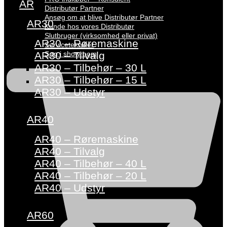
AR
Distributør Partner
Ansøg om at blive Distributør Partner
AR30
Kunde hos vores Distributør
Slutbruger (virksomhed eller privat)
AR30 – Røremaskine
Servicetekniker
Søg i showroom
AR30 – Tilvalg
AR30 – Tilbehør – 30 L
AR30 – Tilbehør – 15 L
AR30 – Udstyr
AR40
AR40 – Røremaskine
AR40 – Tilvalg
AR40 – Tilbehør – 40 L
AR40 – Tilbehør – 20 L
AR40 – Udstyr
AR60