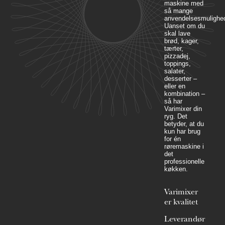
maskine med
så mange
anvendelsesmulighed
Uanset om du
skal lave
brød, kager,
tærter,
pizzadej,
toppings,
salater,
desserter –
eller en
kombination –
så har
Varimixer din
ryg. Det
betyder, at du
kun har brug
for én
røremaskine i
det
professionelle
køkken.
Varimixer
er kvalitet
Leverandør