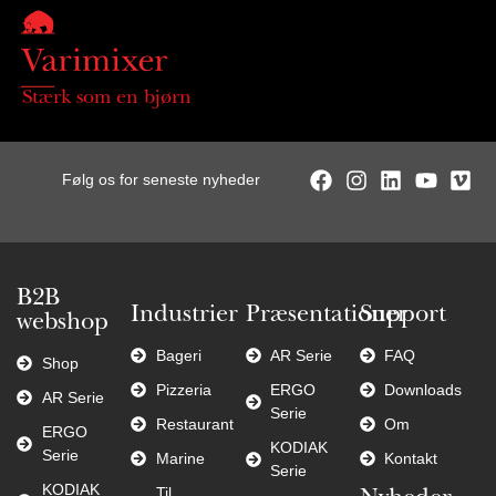
Stærk som en bjørn
Følg os for seneste nyheder
B2B
Industrier
Præsentationer
Support
webshop
Bageri
AR Serie
FAQ
Shop
Pizzeria
ERGO
Downloads
AR Serie
Serie
Restaurant
Om
ERGO
KODIAK
Serie
Marine
Kontakt
Serie
KODIAK
Til