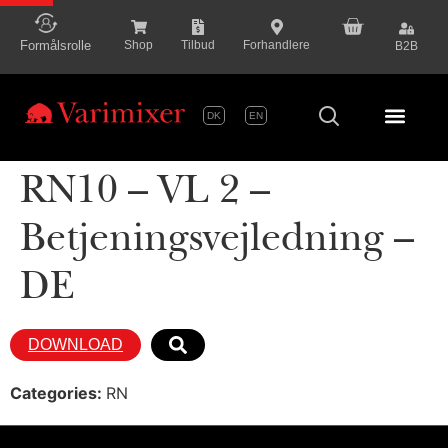
content
Formålsrolle
Shop
Tilbud
Forhandlere
B2B
DK
EN
Serie P
RN10 – VL 2 –
Betjeningsvejledning –
DE
DOWNLOAD
Categories:
RN