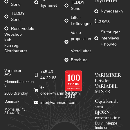
Nyheder
TEDDY
Serie
hjemmet
Serie
Nyhedsarkiv
TEDDY
Lifte -
Serie
Cases
Løftevogne
Reservedele
Slutbruger
Value
Webshop
interviews
proposition
køb
+ how-to
-
kun reg.
Distributører
Værdiløftet
Brochure
Varimixer
+45 43
A/S
VARIMIXER
44 22 88
betyder
Elementfabrikken
9
VARIABEL
e-
MIXER
Siden
order@varimixer.com
2605 Brøndby
1915
Danmark
Også kendt
info@varimixer.com
som
Moms nr. 73
BJØRN
31 44 10
røremaskine.
Du vil næppe
finde en