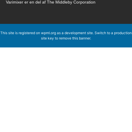
Varimixer er en del af The Middleby Corporation
This site is registered on
wpml.org
as a development site. Switch to a production
site key to
remove this banner
.