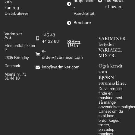
interviews
proposition
køb
+ how-to
-
kun reg.
Distributører
Værdiløftet
Brochure
Varimixer
+45 43
A/S
VARIMIXER
44 22 88
Siden
betyder
Elementfabrikken
1915
9
VARIABEL
e-
MIXER
order@varimixer.com
2605 Brøndby
Danmark
Også kendt
info@varimixer.com
som
Moms nr. 73
BJØRN
31 44 10
røremaskine.
Du vil næppe
finde en
maskine med
så mange
anvendelsesmulighed
Uanset om du
skal lave
brød, kager,
tærter,
pizzadej,
toppings,