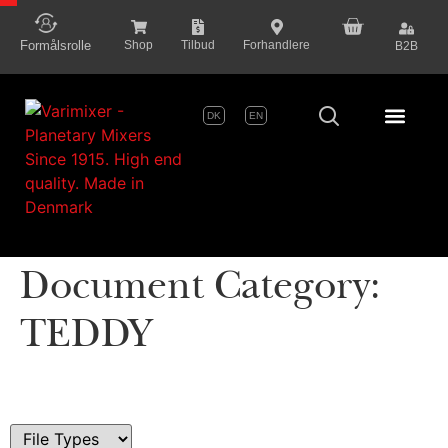
content
Formålsrolle
Shop
Tilbud
Forhandlere
B2B
DK
EN
Serie P
Document Category:
TEDDY