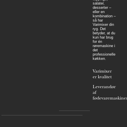
salater,
desserter –
eller en
kombination –
så har
Varimixer din
ryg. Det
betyder, at du
kun har brug
for én
røremaskine i
det
professionelle
køkken.
Varimixer
er kvalitet
Leverandør
af
fødevaremaskine