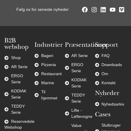
Følg os for seneste nyheder
B2B
Industrier
Præsentationer
Support
webshop
Bageri
AR Serie
FAQ
Shop
Pizzeria
ERGO
Downloads
AR Serie
Serie
Restaurant
Om
ERGO
KODIAK
Serie
Marine
Kontakt
Serie
KODIAK
Til
Nyheder
TEDDY
Serie
hjemmet
Serie
Nyhedsarkiv
TEDDY
Lifte -
Serie
Cases
Løftevogne
Reservedele
Slutbruger
Value
Webshop