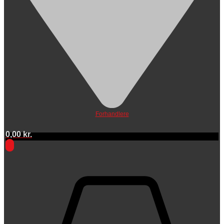
Forhandlere
0,00
kr.
0