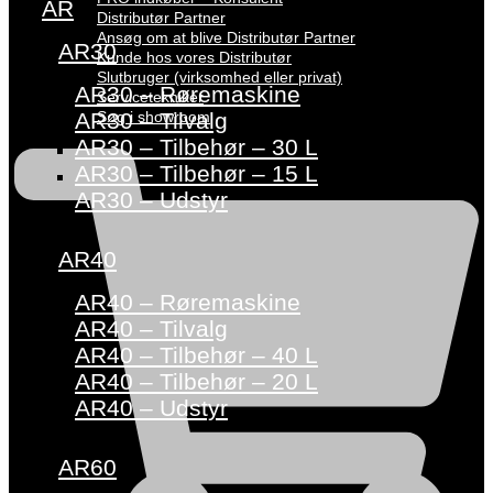
AR
Distributør Partner
Ansøg om at blive Distributør Partner
AR30
Kunde hos vores Distributør
Slutbruger (virksomhed eller privat)
AR30 – Røremaskine
Servicetekniker
Søg i showroom
AR30 – Tilvalg
AR30 – Tilbehør – 30 L
AR30 – Tilbehør – 15 L
AR30 – Udstyr
AR40
AR40 – Røremaskine
AR40 – Tilvalg
AR40 – Tilbehør – 40 L
AR40 – Tilbehør – 20 L
AR40 – Udstyr
AR60