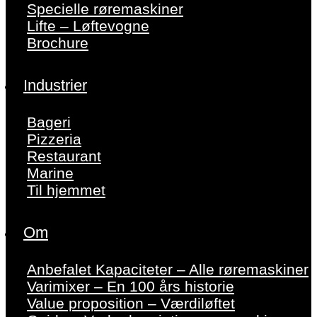
Specielle røremaskiner
Lifte – Løftevogne
Brochure
Industrier
Bageri
Pizzeria
Restaurant
Marine
Til hjemmet
Om
Anbefalet Kapaciteter – Alle røremaskiner
Varimixer – En 100 års historie
Value proposition – Værdiløftet