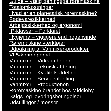
Guide – Vælg den rigtige røremaskine
Totalomkostninger
Hvad er en planetarisk røremaskine?
Fødevaresikkerhed
Arbejdssikkerhed og ergonomi
IP-klasser – Forklaret
Hygiejne – vigtigere end nogensinde
Røremaskine værktøjer
Udpakning af Varimixer-produkter
VL5-kontrolpanel
Varimixer – Virksomheden
Varimixer – Teknisk afdeling
Varimixer – Kvalitetsafdeling
Varimixer – Serviceafdeling
Varimixer – Produktionen
Røremaskine brandet hos Middleby
Salgs- og leveringsbetingelser
Udstillinger / messer