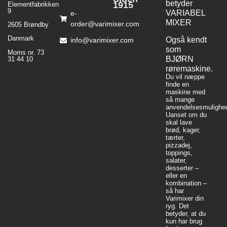
betyder
1915
Elementfabrikken
9
VARIABEL
e-
MIXER
order@varimixer.com
2605 Brøndby
Danmark
Også kendt
info@varimixer.com
som
Moms nr. 73
BJØRN
31 44 10
røremaskine.
Du vil næppe
finde en
maskine med
så mange
anvendelsesmulighed
Uanset om du
skal lave
brød, kager,
tærter,
pizzadej,
toppings,
salater,
desserter –
eller en
kombination –
så har
Varimixer din
ryg. Det
betyder, at du
kun har brug