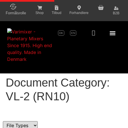
content
Formålsrolle
Shop
Tilbud
Forhandlere
B2B
DK
EN
Serie Pr
Document Category:
VL-2 (RN10)