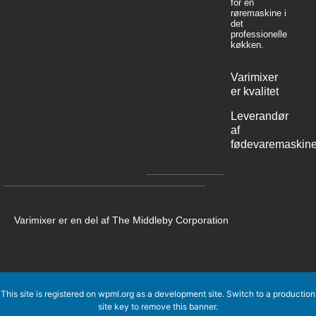
for én
røremaskine i
det
professionelle
køkken.
Varimixer
er kvalitet
Leverandør
af
fødevaremaskine
Varimixer er en del af The Middleby Corporation
This site is registered on
wpml.org
as a development site. Switch to a production
site key to
remove this banner
.