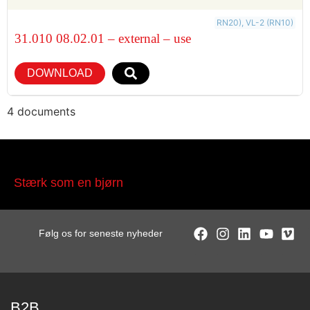
RN20), VL-2 (RN10)
31.010 08.02.01 – external – use
DOWNLOAD
4 documents
Stærk som en bjørn
Følg os for seneste nyheder
B2B