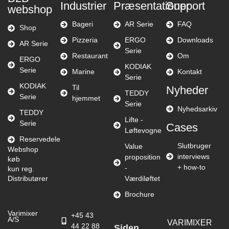
Industrier
Præsentationer
Support
webshop
Bageri
AR Serie
FAQ
Shop
Pizzeria
ERGO
Downloads
AR Serie
Serie
Restaurant
Om
ERGO
KODIAK
Serie
Marine
Kontakt
Serie
KODIAK
Til
Nyheder
TEDDY
Serie
hjemmet
Serie
Nyhedsarkiv
TEDDY
Lifte -
Serie
Cases
Løftevogne
Reservedele
Slutbruger
Value
Webshop
interviews
proposition
køb
+ how-to
-
kun reg.
Distributører
Værdiløftet
Brochure
Varimixer
+45 43
A/S
VARIMIXER
44 22 88
Siden