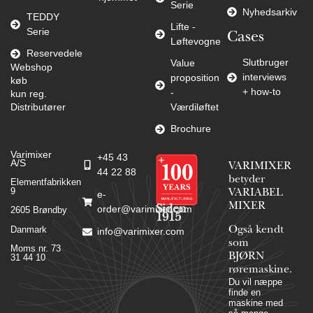
Serie
Nyhedsarkiv
TEDDY
Lifte -
Serie
Cases
Løftevogne
Reservedele
Slutbruger
Value
Webshop
interviews
proposition
køb
+ how-to
-
kun reg.
Distributører
Værdiløftet
Brochure
Varimixer
+45 43
A/S
VARIMIXER
44 22 88
betyder
Elementfabrikken
9
VARIABEL
e-
MIXER
Siden
order@varimixer.com
2605 Brøndby
1915
Danmark
Også kendt
info@varimixer.com
som
Moms nr. 73
BJØRN
31 44 10
røremaskine.
Du vil næppe
finde en
maskine med