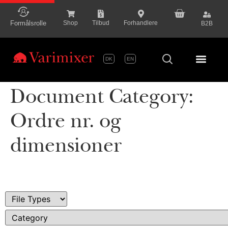
content
Formålsrolle
Shop
Tilbud
Forhandlere
B2B
DK
EN
Serie P
Document Category:
Ordre nr. og
dimensioner