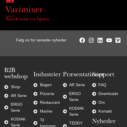
Stærk som en bjørn
Følg os for seneste nyheder
B2B
Industrier
Præsentationer
Support
webshop
Bageri
AR Serie
FAQ
Shop
Pizzeria
ERGO
Downloads
AR Serie
Serie
Restaurant
Om
ERGO
KODIAK
Serie
Marine
Kontakt
Serie
KODIAK
Til
Nyheder
TEDDY
Serie
hjemmet