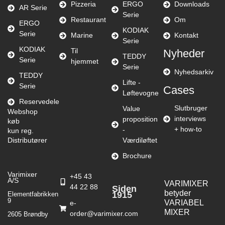
Pizzeria
ERGO
Downloads
AR Serie
Serie
Restaurant
Om
ERGO
KODIAK
Serie
Marine
Kontakt
Serie
KODIAK
Til
Nyheder
TEDDY
Serie
hjemmet
Serie
Nyhedsarkiv
TEDDY
Lifte -
Serie
Cases
Løftevogne
Reservedele
Slutbruger
Value
Webshop
interviews
proposition
køb
+ how-to
-
kun reg.
Distributører
Værdiløftet
Brochure
Varimixer
+45 43
A/S
VARIMIXER
44 22 88
Siden
betyder
1915
Elementfabrikken
9
VARIABEL
e-
MIXER
order@varimixer.com
2605 Brøndby