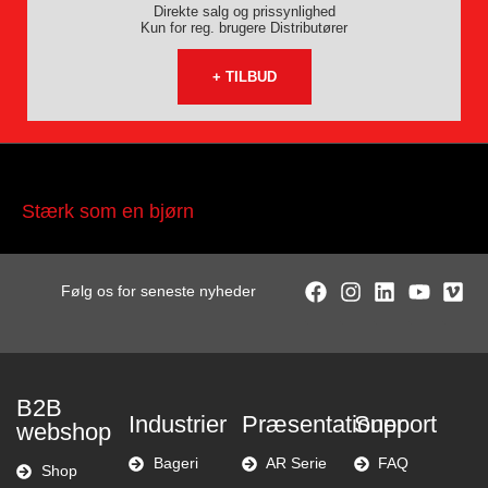
Direkte salg og prissynlighed
Kun for reg. brugere Distributører
+ TILBUD
Stærk som en bjørn
Følg os for seneste nyheder
B2B
Industrier
Præsentationer
Support
webshop
Bageri
AR Serie
FAQ
Shop