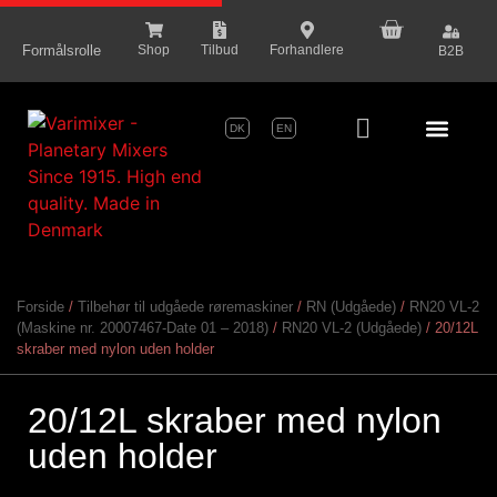
content
Formålsrolle
Shop
Tilbud
Forhandlere
B2B
DK
EN
Serie Pr
Forside
/
Tilbehør til udgåede røremaskiner
/
RN (Udgåede)
/
RN20 VL-2
(Maskine nr. 20007467-Date 01 – 2018)
/
RN20 VL-2 (Udgåede)
/ 20/12L
skraber med nylon uden holder
20/12L skraber med nylon
uden holder