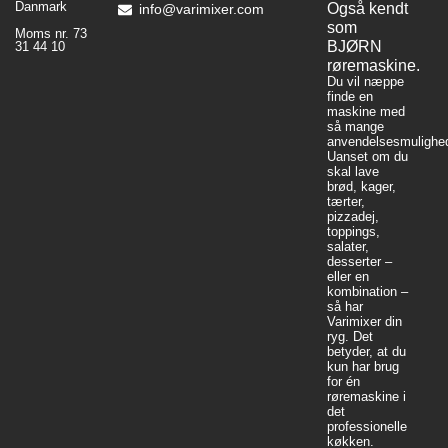
Danmark
Også kendt
info@varimixer.com
som
Moms nr. 73
BJØRN
31 44 10
røremaskine.
Du vil næppe
finde en
maskine med
så mange
anvendelsesmulighed
Uanset om du
skal lave
brød, kager,
tærter,
pizzadej,
toppings,
salater,
desserter –
eller en
kombination –
så har
Varimixer din
ryg. Det
betyder, at du
kun har brug
for én
røremaskine i
det
professionelle
køkken.