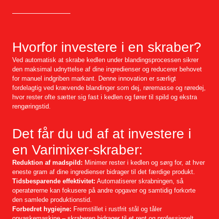
Hvorfor investere i en skraber?
Ved automatisk at skrabe kedlen under blandingsprocessen sikrer
den maksimal udnyttelse af dine ingredienser og reducerer behovet
for manuel indgriben markant. Denne innovation er særligt
fordelagtig ved krævende blandinger som dej, røremasse og røredej,
hvor rester ofte sætter sig fast i kedlen og fører til spild og ekstra
rengøringstid.
Det får du ud af at investere i
en Varimixer-skraber:
Reduktion af madspild:
Minimer rester i kedlen og sørg for, at hver
eneste gram af dine ingredienser bidrager til det færdige produkt.
Tidsbesparende effektivitet:
Automatiserer skrabningen, så
operatørerne kan fokusere på andre opgaver og samtidig forkorte
den samlede produktionstid.
Forbedret hygiejne:
Fremstillet i rustfrit stål og tåler
opvaskemaskine – skraberen bidrager til et rent og professionelt