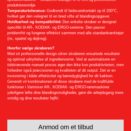
produktionsmiljø.
Temperaturtolerance:
Godkendt til fødevarekontakt op til 200°C,
hvilket gør den velegnet til en bred vifte af blandingsopgaver.
Holdbarhed og kompatibilitet:
Den enkelte skraber er designet
specifikt til AR-, KODIAK- og ERGO-serierne. Den passer
problemfrit og fungerer effektivt sammen med alle standardværktøjer
(ris, spartel og dejkrog).
Hvorfor vælge skraberen?
Med sit professionelle design sikrer skraberen ensartede resultater
og optimal udnyttelse af ingredienserne. Ved at automatisere en
tidskrævende manuel proces øger den ikke kun produktiviteten, men
forbedrer også præcisionen og kvaliteten af dit output. Det er en
investering i både effektivitet og bæredygtighed for dit køkken.
Generelt vil kombinationen af disse skrabere med de kraftfulde
funktioner i Varimixer AR-, KODIAK- og ERGO-røremaskiner
yderligere løfte dine blandingsmuligheder, gøre din arbejdsgang mere
smidig og dine resultater fejlfri.
Anmod om et tilbud