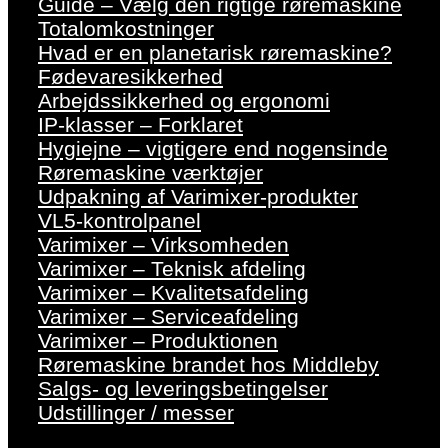
Guide – Vælg den rigtige røremaskine
Totalomkostninger
Hvad er en planetarisk røremaskine?
Fødevaresikkerhed
Arbejdssikkerhed og ergonomi
IP-klasser – Forklaret
Hygiejne – vigtigere end nogensinde
Røremaskine værktøjer
Udpakning af Varimixer-produkter
VL5-kontrolpanel
Varimixer – Virksomheden
Varimixer – Teknisk afdeling
Varimixer – Kvalitetsafdeling
Varimixer – Serviceafdeling
Varimixer – Produktionen
Røremaskine brandet hos Middleby
Salgs- og leveringsbetingelser
Udstillinger / messer