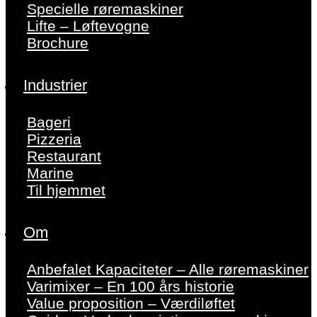
Specielle røremaskiner
Lifte – Løftevogne
Brochure
Industrier
Bageri
Pizzeria
Restaurant
Marine
Til hjemmet
Om
Anbefalet Kapaciteter – Alle røremaskiner
Varimixer – En 100 års historie
Value proposition – Værdiløftet