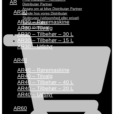
AR
Distributør Partner
Ansøg om at blive Distributør Partner
AR30
Kunde hos vores Distributør
Slutbruger (virksomhed eller privat)
AR30 – Røremaskine
Servicetekniker
Søg i showroom
AR30 – Tilvalg
AR30 – Tilbehør – 30 L
AR30 – Tilbehør – 15 L
AR30 – Udstyr
AR40
AR40 – Røremaskine
AR40 – Tilvalg
AR40 – Tilbehør – 40 L
AR40 – Tilbehør – 20 L
AR40 – Udstyr
AR60