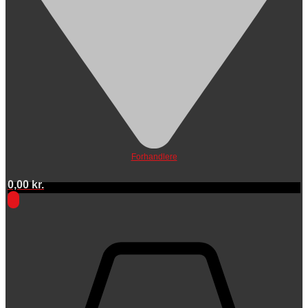
Forhandlere
0,00
kr.
0