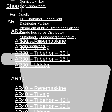
Servicetekniker
Shop
Søg i showroom
Formålsrolle
PRO indkøber – Konsulent
AR
Distributør Partner
Ansøg om at blive Distributør Partner
AR30
Kunde hos vores Distributør
Slutbruger (virksomhed eller privat)
AR30 – Røremaskine
Servicetekniker
Søg i showroom
AR30 – Tilvalg
AR30 – Tilbehør – 30 L
AR30 – Tilbehør – 15 L
AR30 – Udstyr
AR40
AR40 – Røremaskine
AR40 – Tilvalg
AR40 – Tilbehør – 40 L
AR40 – Tilbehør – 20 L