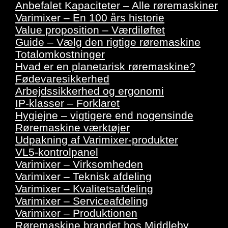
Anbefalet Kapaciteter – Alle røremaskiner
Varimixer – En 100 års historie
Value proposition – Værdiløftet
Guide – Vælg den rigtige røremaskine
Totalomkostninger
Hvad er en planetarisk røremaskine?
Fødevaresikkerhed
Arbejdssikkerhed og ergonomi
IP-klasser – Forklaret
Hygiejne – vigtigere end nogensinde
Røremaskine værktøjer
Udpakning af Varimixer-produkter
VL5-kontrolpanel
Varimixer – Virksomheden
Varimixer – Teknisk afdeling
Varimixer – Kvalitetsafdeling
Varimixer – Serviceafdeling
Varimixer – Produktionen
Røremaskine brandet hos Middleby