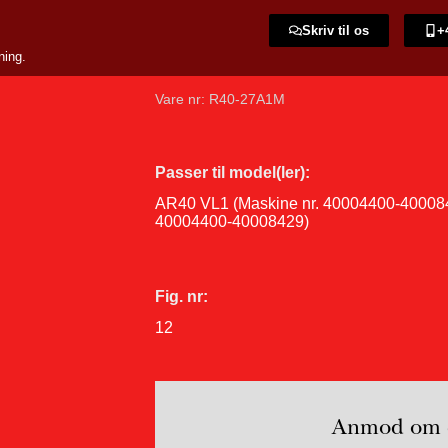
Skriv til os
+
ning.
Vare nr: R40-27A1M
Passer til model(ler):
AR40 VL1 (Maskine nr. 40004400-400084
40004400-40008429)
Fig. nr:
12
Anmod om e