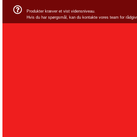
Produkter kræver et vist vidensniveau.
Hvis du har spørgsmål, kan du kontakte vores team for rådgiv