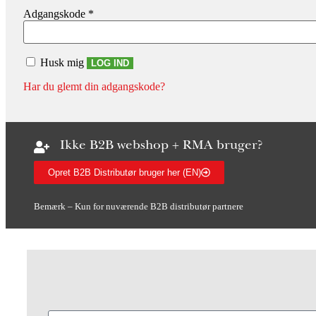
Adgangskode
*
Husk mig
LOG IND
Har du glemt din adgangskode?
Ikke B2B webshop + RMA bruger?
Opret B2B Distributør bruger her (EN)
Bemærk – Kun for nuværende B2B distributør partnere