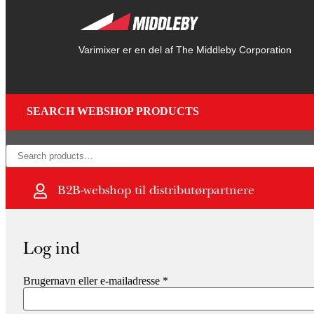
Varimixer er en del af The Middleby Corporation
SEARCH WEBSHOP PRODUCTS
×
B2B-webshop til distributørpartnere
Log ind
Brugernavn eller e-mailadresse
*