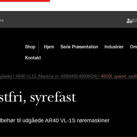
re
B
Shop
Hjem
Serie Præsentation
Industrier
O
Kontakt
gåede)
/
AR40 VL1S (Maskine nr. 40004400-40008429)
/ 40/20L spartel, rustf
fri, syrefast
ilbehør til udgåede AR40 VL-1S røremaskiner