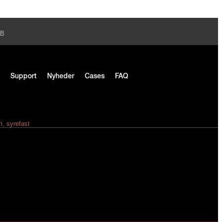
2B
m
Support
Nyheder
Cases
FAQ
ri, syrefast