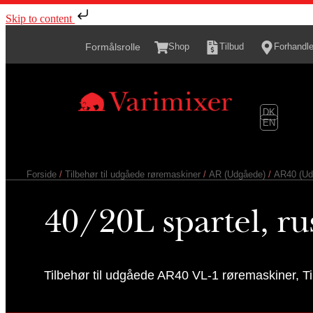
Skip to content
Shop
Tilbud
Forhandle
Formålsrolle
DK
EN
Forside
/
Tilbehør til udgåede røremaskiner
/
AR (Udgåede)
/
AR40 (Ud
40/20L spartel, rust
Tilbehør til udgåede AR40 VL-1 røremaskiner, T