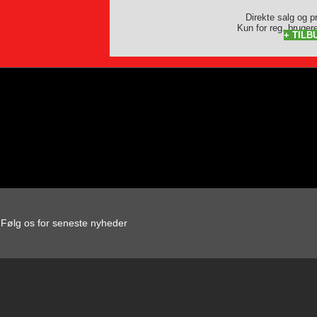
Direkte salg og p
Kun for reg. brugere
+ TILB
Følg os for seneste nyheder