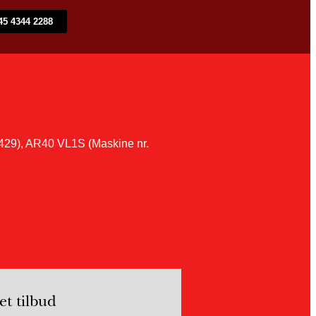
45 4344 2288
29), AR40 VL1S (Maskine nr.
t tilbud