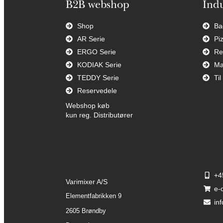
B2B webshop
Indu
Shop
Ba
AR Serie
Pi
ERGO Serie
Re
KODIAK Serie
Ma
TEDDY Serie
Ti
Reservedele
Webshop køb
kun reg. Distributører
+4
Varimixer A/S
e-
Elementfabrikken 9
in
2605 Brøndby