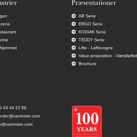
strier
Præsentationer
geri
AR Serie
zzeria
ERGO Serie
staurant
KODIAK Serie
rine
TEDDY Serie
l hjemmet
Lifte - Løftevogne
Value proposition - Værdiløftet
Brochure
5 43 44 22 88
order@varimixer.com
fo@varimixer.com