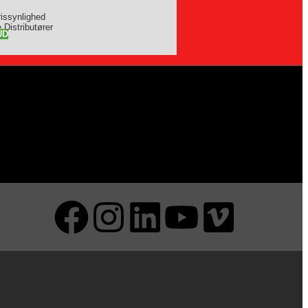
rissynlighed
 Distributører
UD