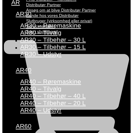
AR
Distributør Partner
Ansøg om at blive Distributør Partner
AR30
Kunde hos vores Distributør
Slutbruger (virksomhed eller privat)
AR30 – Røremaskine
Servicetekniker
Søg i showroom
AR30 – Tilvalg
AR30 – Tilbehør – 30 L
AR30 – Tilbehør – 15 L
AR30 – Udstyr
AR40
AR40 – Røremaskine
AR40 – Tilvalg
AR40 – Tilbehør – 40 L
AR40 – Tilbehør – 20 L
AR40 – Udstyr
AR60