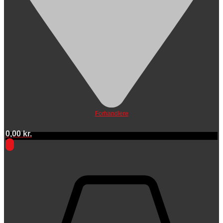
Forhandlere
0,00
kr.
0