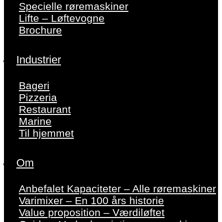
Specielle røremaskiner
Lifte – Løftevogne
Brochure
Industrier
Bageri
Pizzeria
Restaurant
Marine
Til hjemmet
Om
Anbefalet Kapaciteter – Alle røremaskiner
Varimixer – En 100 års historie
Value proposition – Værdiløftet