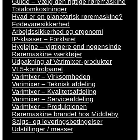
Guide – Vælg den rigtige røremaskine
Totalomkostninger
Hvad er en planetarisk røremaskine?
Fødevaresikkerhed
Arbejdssikkerhed og ergonomi
IP-klasser – Forklaret
Hygiejne – vigtigere end nogensinde
Røremaskine værktøjer
Udpakning af Varimixer-produkter
VL5-kontrolpanel
Varimixer – Virksomheden
Varimixer – Teknisk afdeling
Varimixer – Kvalitetsafdeling
Varimixer – Serviceafdeling
Varimixer – Produktionen
Røremaskine brandet hos Middleby
Salgs- og leveringsbetingelser
Udstillinger / messer