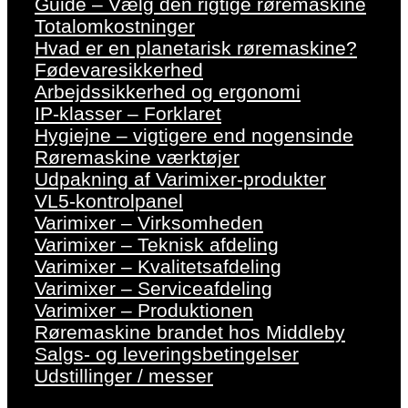
Guide – Vælg den rigtige røremaskine
Totalomkostninger
Hvad er en planetarisk røremaskine?
Fødevaresikkerhed
Arbejdssikkerhed og ergonomi
IP-klasser – Forklaret
Hygiejne – vigtigere end nogensinde
Røremaskine værktøjer
Udpakning af Varimixer-produkter
VL5-kontrolpanel
Varimixer – Virksomheden
Varimixer – Teknisk afdeling
Varimixer – Kvalitetsafdeling
Varimixer – Serviceafdeling
Varimixer – Produktionen
Røremaskine brandet hos Middleby
Salgs- og leveringsbetingelser
Udstillinger / messer