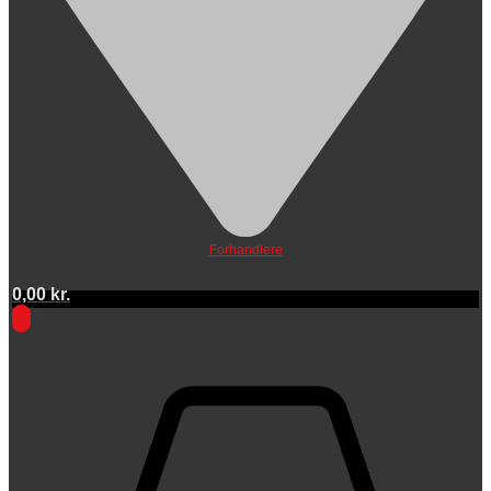
Forhandlere
0,00
kr.
0