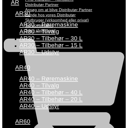
AR
Distributør Partner
Ansøg om at blive Distributør Partner
AR30
Kunde hos vores Distributør
Slutbruger (virksomhed eller privat)
AR30 – Røremaskine
Servicetekniker
Søg i showroom
AR30 – Tilvalg
AR30 – Tilbehør – 30 L
AR30 – Tilbehør – 15 L
AR30 – Udstyr
AR40
AR40 – Røremaskine
AR40 – Tilvalg
AR40 – Tilbehør – 40 L
AR40 – Tilbehør – 20 L
AR40 – Udstyr
AR60