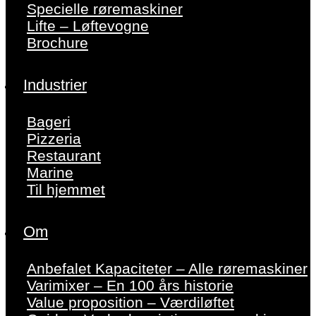
Specielle røremaskiner
Lifte – Løftevogne
Brochure
Industrier
Bageri
Pizzeria
Restaurant
Marine
Til hjemmet
Om
Anbefalet Kapaciteter – Alle røremaskiner
Varimixer – En 100 års historie
Value proposition – Værdiløftet