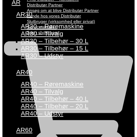
AR
Distributør Partner
Ansøg om at blive Distributør Partner
AR30
Kunde hos vores Distributør
Slutbruger (virksomhed eller privat)
AR30 – Røremaskine
Servicetekniker
Søg i showroom
AR30 – Tilvalg
AR30 – Tilbehør – 30 L
AR30 – Tilbehør – 15 L
AR30 – Udstyr
AR40
AR40 – Røremaskine
AR40 – Tilvalg
AR40 – Tilbehør – 40 L
AR40 – Tilbehør – 20 L
AR40 – Udstyr
AR60