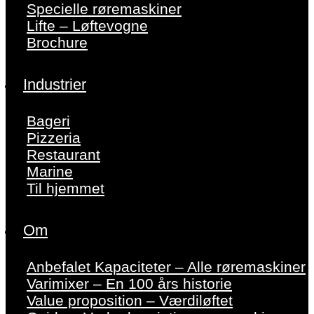
Specielle røremaskiner
Lifte – Løftevogne
Brochure
Industrier
Bageri
Pizzeria
Restaurant
Marine
Til hjemmet
Om
Anbefalet Kapaciteter – Alle røremaskiner
Varimixer – En 100 års historie
Value proposition – Værdiløftet