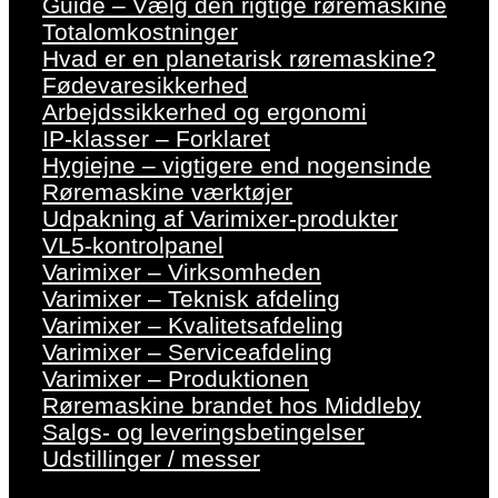
Guide – Vælg den rigtige røremaskine
Totalomkostninger
Hvad er en planetarisk røremaskine?
Fødevaresikkerhed
Arbejdssikkerhed og ergonomi
IP-klasser – Forklaret
Hygiejne – vigtigere end nogensinde
Røremaskine værktøjer
Udpakning af Varimixer-produkter
VL5-kontrolpanel
Varimixer – Virksomheden
Varimixer – Teknisk afdeling
Varimixer – Kvalitetsafdeling
Varimixer – Serviceafdeling
Varimixer – Produktionen
Røremaskine brandet hos Middleby
Salgs- og leveringsbetingelser
Udstillinger / messer