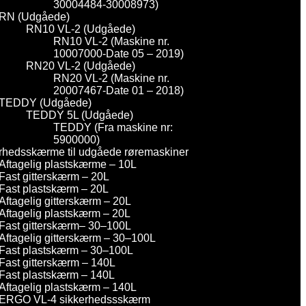
30004484-30008973)
RN (Udgåede)
RN10 VL-2 (Udgåede)
RN10 VL-2 (Maskine nr.
10007000-Date 05 – 2019)
RN20 VL-2 (Udgåede)
RN20 VL-2 (Maskine nr.
20007467-Date 01 – 2018)
TEDDY (Udgåede)
TEDDY 5L (Udgåede)
TEDDY (Fra maskine nr:
5900000)
rhedsskærme til udgåede røremaskiner
Aftagelig plastskærme – 10L
Fast gitterskærm – 20L
Fast plastskærm – 20L
Aftagelig gitterskærm – 20L
Aftagelig plastskærm – 20L
Fast gitterskærm– 30–100L
Aftagelig gitterskærm – 30–100L
Fast plastskærm – 30–100L
Fast gitterskærm – 140L
Fast plastskærm – 140L
Aftagelig plastskærm – 140L
ERGO VL-4 sikkerhedssskærm