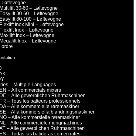
– Løftevogne
Multilift 30-60 – Løftevogne
Easylift 30-60 – Løftevogne
Easylift 80-100 – Løftevogne
Flexlift Inox Mini – Løftevogne
Flexlift Inox – Løftevogne
Maxilift Inox – Løftevogne
Megalift Inox – Løftevogne
 ordre
entation
O
AK
DY
eries – Multiple Languages
EN – All commercials mixers
DE – Alle gewerblichen Rührmaschinen
FR – Tous les batteurs professionnels
DA – Alle kommercielle røremaskiner
SE – Alla kommersiella blandningsmaskiner
NO – Alle kommersielle røremaskiner
NL – Alle commerciële mengmachines
AT – Alle gewerblichen Rührmaschinen
ES – Todas las batidoras comerciales