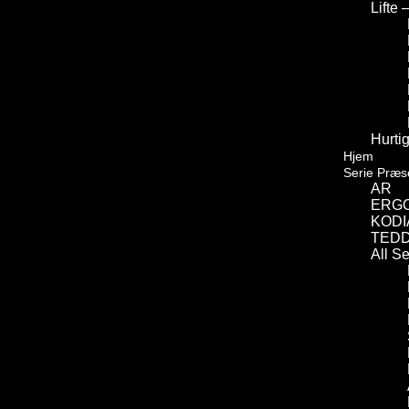
Lifte 
Hurtig
Hjem
Serie Præs
AR
ERG
KODI
TED
All S