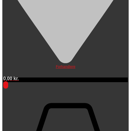
Forhandlere
0,00
kr.
0