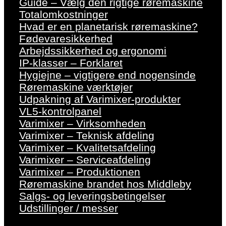
Guide – Vælg den rigtige røremaskine
Totalomkostninger
Hvad er en planetarisk røremaskine?
Fødevaresikkerhed
Arbejdssikkerhed og ergonomi
IP-klasser – Forklaret
Hygiejne – vigtigere end nogensinde
Røremaskine værktøjer
Udpakning af Varimixer-produkter
VL5-kontrolpanel
Varimixer – Virksomheden
Varimixer – Teknisk afdeling
Varimixer – Kvalitetsafdeling
Varimixer – Serviceafdeling
Varimixer – Produktionen
Røremaskine brandet hos Middleby
Salgs- og leveringsbetingelser
Udstillinger / messer