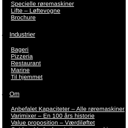
Specielle røremaskiner
Lifte – Løftevogne
Brochure
Industrier
Bageri
Pizzeria
Restaurant
Marine
Til hjemmet
Om
Anbefalet Kapaciteter – Alle røremaskiner
Varimixer – En 100 års historie
Value proposition – Værdiløftet