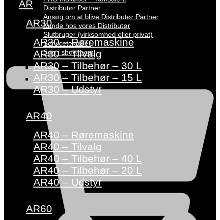
AR
Distributør Partner
Ansøg om at blive Distributør Partner
AR30
Kunde hos vores Distributør
Slutbruger (virksomhed eller privat)
AR30 – Røremaskine
Servicetekniker
Søg i showroom
AR30 – Tilvalg
AR30 – Tilbehør – 30 L
AR30 – Tilbehør – 15 L
AR30 – Udstyr
AR40
AR40 – Røremaskine
AR40 – Tilvalg
AR40 – Tilbehør – 40 L
AR40 – Tilbehør – 20 L
AR40 – Udstyr
AR60