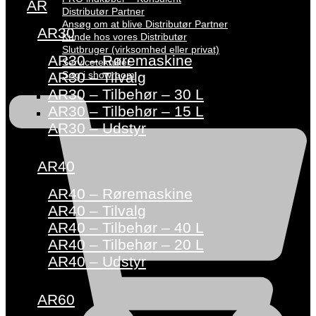
AR
Distributør Partner
Ansøg om at blive Distributør Partner
AR30
Kunde hos vores Distributør
Slutbruger (virksomhed eller privat)
AR30 – Røremaskine
Servicetekniker
Søg i showroom
AR30 – Tilvalg
AR30 – Tilbehør – 30 L
AR30 – Tilbehør – 15 L
AR30 – Udstyr
AR40
AR40 – Røremaskine
AR40 – Tilvalg
AR40 – Tilbehør – 40 L
AR40 – Tilbehør – 20 L
AR40 – Udstyr
AR60