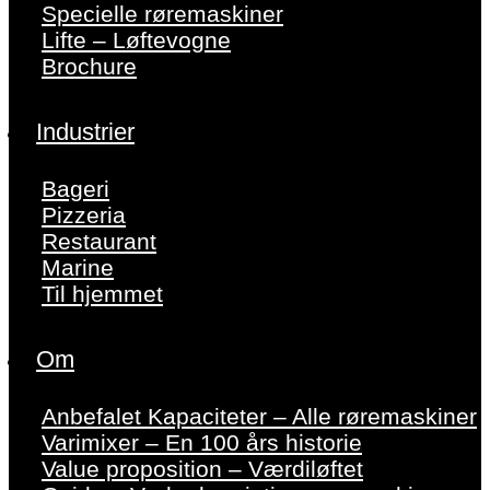
Specielle røremaskiner
Lifte – Løftevogne
Brochure
Industrier
Bageri
Pizzeria
Restaurant
Marine
Til hjemmet
Om
Anbefalet Kapaciteter – Alle røremaskiner
Varimixer – En 100 års historie
Value proposition – Værdiløftet