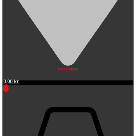
Forhandlere
0,00
kr.
0