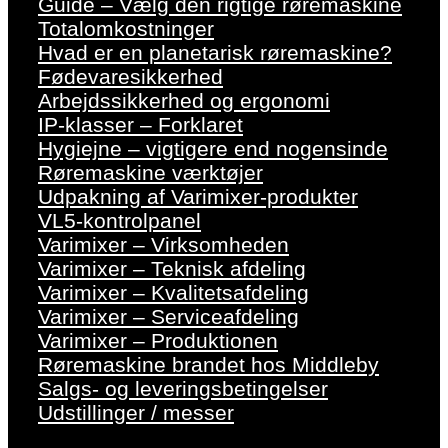
Guide – Vælg den rigtige røremaskine
Totalomkostninger
Hvad er en planetarisk røremaskine?
Fødevaresikkerhed
Arbejdssikkerhed og ergonomi
IP-klasser – Forklaret
Hygiejne – vigtigere end nogensinde
Røremaskine værktøjer
Udpakning af Varimixer-produkter
VL5-kontrolpanel
Varimixer – Virksomheden
Varimixer – Teknisk afdeling
Varimixer – Kvalitetsafdeling
Varimixer – Serviceafdeling
Varimixer – Produktionen
Røremaskine brandet hos Middleby
Salgs- og leveringsbetingelser
Udstillinger / messer