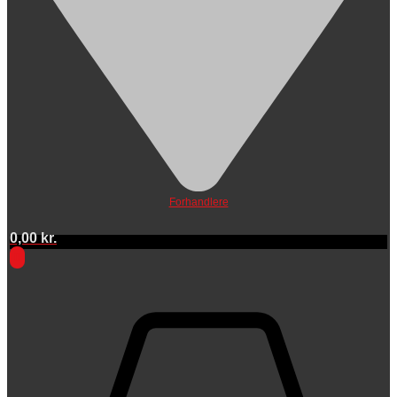
Forhandlere
0,00
kr.
0