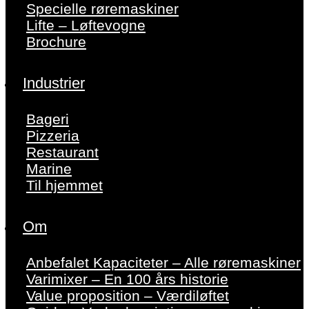
Specielle røremaskiner
Lifte – Løftevogne
Brochure
Industrier
Bageri
Pizzeria
Restaurant
Marine
Til hjemmet
Om
Anbefalet Kapaciteter – Alle røremaskiner
Varimixer – En 100 års historie
Value proposition – Værdiløftet