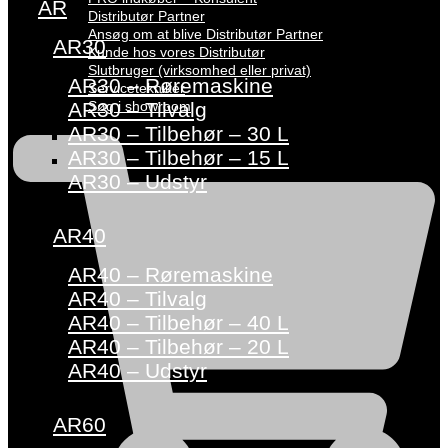
AR
Distributør Partner
Ansøg om at blive Distributør Partner
AR30
Kunde hos vores Distributør
Slutbruger (virksomhed eller privat)
AR30 – Røremaskine
Servicetekniker
Søg i showroom
AR30 – Tilvalg
AR30 – Tilbehør – 30 L
AR30 – Tilbehør – 15 L
AR30 – Udstyr
AR40
AR40 – Røremaskine
AR40 – Tilvalg
AR40 – Tilbehør – 40 L
AR40 – Tilbehør – 20 L
AR40 – Udstyr
AR60