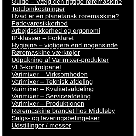
Guide – Vælg den rigtige røremaskine
Totalomkostninger
Hvad er en planetarisk røremaskine?
Fødevaresikkerhed
Arbejdssikkerhed og ergonomi
IP-klasser – Forklaret
Hygiejne – vigtigere end nogensinde
Røremaskine værktøjer
Udpakning af Varimixer-produkter
VL5-kontrolpanel
Varimixer – Virksomheden
Varimixer – Teknisk afdeling
Varimixer – Kvalitetsafdeling
Varimixer – Serviceafdeling
Varimixer – Produktionen
Røremaskine brandet hos Middleby
Salgs- og leveringsbetingelser
Udstillinger / messer