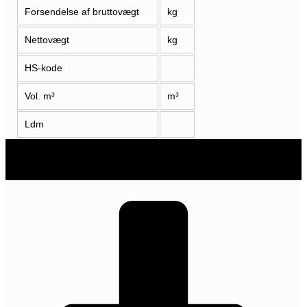
Forsendelse af bruttovægt
kg
Nettovægt
kg
HS-kode
Vol. m³
m³
Ldm