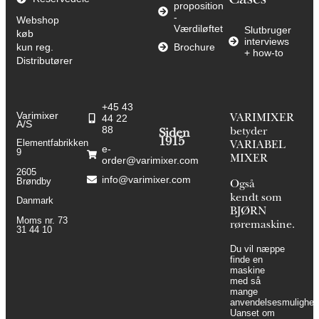
Cases
proposition
-
Webshop
Værdiløftet
Slutbruger
køb
interviews
kun reg.
Brochure
+ how-to
Distributører
+45 43
Varimixer
44 22
VARIMIXER
A/S
88
betyder
Siden
1915
Elementfabrikken
VARIABEL
e-
9
MIXER
order@varimixer.com
2605
info@varimixer.com
Brøndby
Også
kendt som
Danmark
BJØRN
Moms nr. 73
røremaskine.
31 44 10
Du vil næppe
finde en
maskine
med så
mange
anvendelsesmulighed
Uanset om