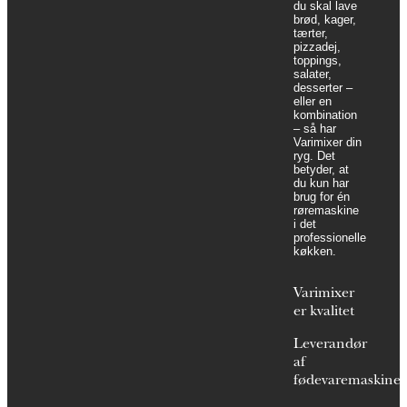
du skal lave
brød, kager,
tærter,
pizzadej,
toppings,
salater,
desserter –
eller en
kombination
– så har
Varimixer din
ryg. Det
betyder, at
du kun har
brug for én
røremaskine
i det
professionelle
køkken.
Varimixer
er kvalitet
Leverandør
af
fødevaremaskiner