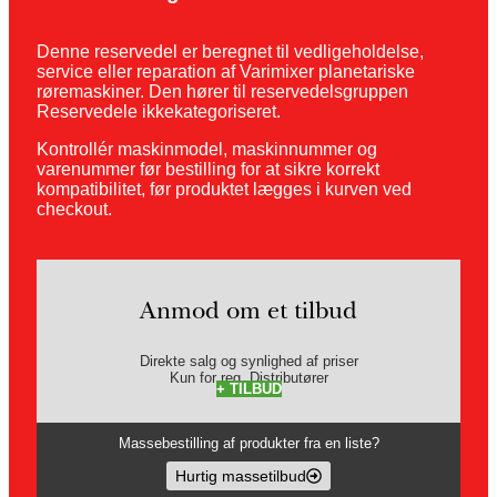
Denne reservedel er beregnet til vedligeholdelse,
service eller reparation af Varimixer planetariske
røremaskiner. Den hører til reservedelsgruppen
Reservedele ikkekategoriseret.
Kontrollér maskinmodel, maskinnummer og
varenummer før bestilling for at sikre korrekt
kompatibilitet, før produktet lægges i kurven ved
checkout.
Anmod om et tilbud
Direkte salg og synlighed af priser
Kun for reg. Distributører
+ TILBUD
Massebestilling af produkter fra en liste?
Hurtig massetilbud