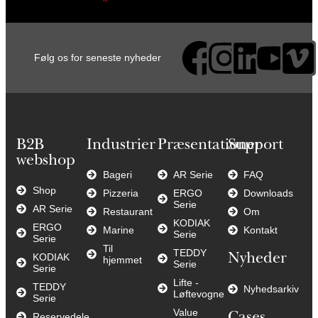
Følg os for seneste nyheder
B2B
Industrier
Præsentationer
Support
webshop
Bageri
AR Serie
FAQ
Shop
Pizzeria
ERGO
Downloads
Serie
AR Serie
Restaurant
Om
KODIAK
ERGO
Marine
Kontakt
Serie
Serie
Til
TEDDY
KODIAK
Nyheder
hjemmet
Serie
Serie
Lifte -
TEDDY
Nyhedsarkiv
Løftevogne
Serie
Value
Reservedele