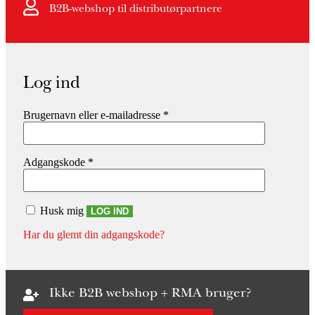
B2B-webshop til distributørpartnere
Log ind
Brugernavn eller e-mailadresse
*
Adgangskode
*
Husk mig
LOG IND
Har du glemt din adgangskode?
Ikke B2B webshop + RMA bruger?