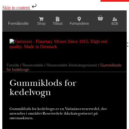
Skip to content
Formålsrolle
Shop
Tilbud
Forhandlere
B2B
Forside
/
Reservedele
/
Reservedele ikkekategoriseret
/ Gummiklods
for kedelvogn
Gummiklods for
kedelvogn
Gummiklods for kedelvogn er en Varimixer-reservedel, der
anvendes i området Reservedele ikkekategoriseret på
røremaskinen.