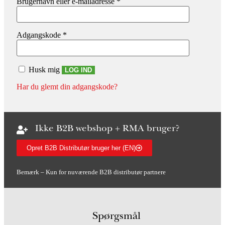
Brugernavn eller e-mailadresse
*
Adgangskode
*
Husk mig
LOG IND
Har du glemt din adgangskode?
Ikke B2B webshop + RMA bruger?
Opret B2B Distributør bruger her (EN)
Bemærk – Kun for nuværende B2B distributør partnere
Spørgsmål