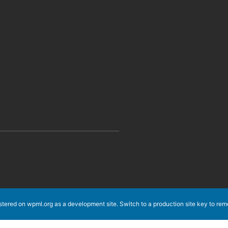
istered on
wpml.org
as a development site. Switch to a production site key to
rem