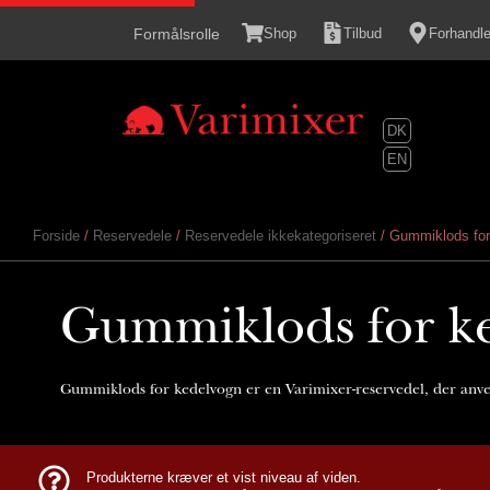
content
Formålsrolle
Shop
Tilbud
Forhandle
DK
EN
Forside
/
Reservedele
/
Reservedele ikkekategoriseret
/ Gummiklods for
Gummiklods for k
Gummiklods for kedelvogn er en Varimixer-reservedel, der anve
Produkterne kræver et vist niveau af viden.