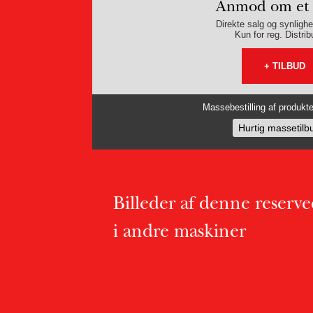
Anmod om et 
Direkte salg og synlighe
Kun for reg. Distrib
+ TILBUD
Massebestilling af produkter
Hurtig massetilb
Billeder af denne reserv
i andre maskiner