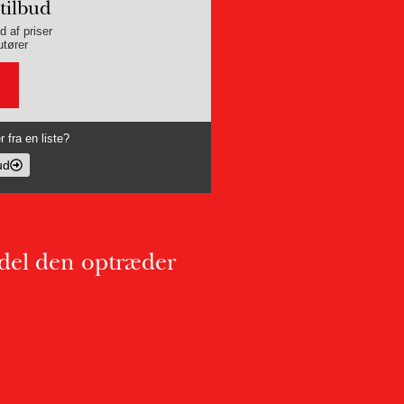
tilbud
d af priser
utører
 fra en liste?
ud
edel den optræder