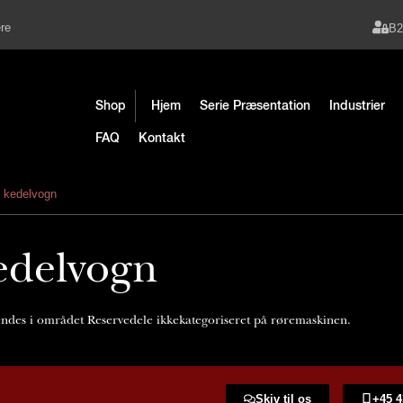
re
B
Shop
Hjem
Serie Præsentation
Industrier
FAQ
Kontakt
 kedelvogn
edelvogn
ndes i området Reservedele ikkekategoriseret på røremaskinen.
Skiv til os
+45 4