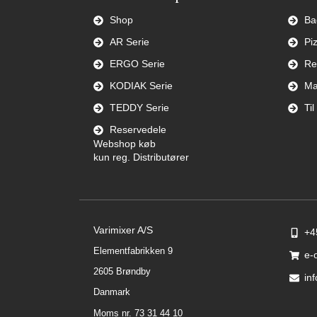
Shop
Ba
AR Serie
Pi
ERGO Serie
Re
KODIAK Serie
Ma
TEDDY Serie
Ti
Reservedele
Webshop køb
kun reg. Distributører
Varimixer A/S
+4
Elementfabrikken 9
e-
2605 Brøndby
in
Danmark
Moms nr. 73 31 44 10