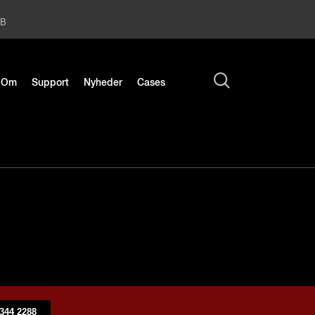
2B
Om
Support
Nyheder
Cases
344 2288​