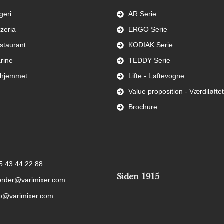
geri
AR Serie
zzeria
ERGO Serie
staurant
KODIAK Serie
rine
TEDDY Serie
l hjemmet
Lifte - Løftevogne
Value proposition - Værdiløftet
Brochure
5 43 44 22 88
Siden 1915
order@varimixer.com
fo@varimixer.com