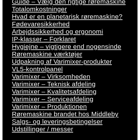
Guide – Vælg den rigtige røremaskine
Totalomkostninger
Hvad er en planetarisk røremaskine?
Fødevaresikkerhed
Arbejdssikkerhed og ergonomi
IP-klasser – Forklaret
Hygiejne – vigtigere end nogensinde
Røremaskine værktøjer
Udpakning af Varimixer-produkter
VL5-kontrolpanel
Varimixer – Virksomheden
Varimixer – Teknisk afdeling
Varimixer – Kvalitetsafdeling
Varimixer – Serviceafdeling
Varimixer – Produktionen
Røremaskine brandet hos Middleby
Salgs- og leveringsbetingelser
Udstillinger / messer