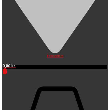
Forhandlere
0,00
kr.
0