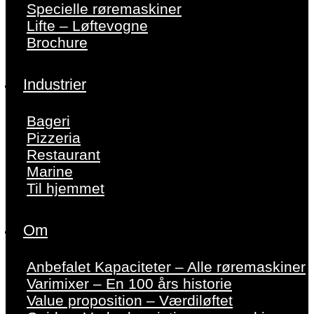
Specielle røremaskiner
Lifte – Løftevogne
Brochure
Industrier
Bageri
Pizzeria
Restaurant
Marine
Til hjemmet
Om
Anbefalet Kapaciteter – Alle røremaskiner
Varimixer – En 100 års historie
Value proposition – Værdiløftet