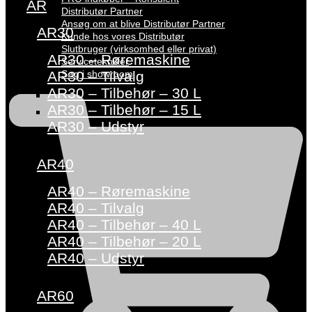
AR
Distributør Partner
Ansøg om at blive Distributør Partner
AR30
Kunde hos vores Distributør
Slutbruger (virksomhed eller privat)
AR30 – Røremaskine
Servicetekniker
Søg i showroom
AR30 – Tilvalg
AR30 – Tilbehør – 30 L
AR30 – Tilbehør – 15 L
AR30 – Udstyr
AR40
AR40 – Røremaskine
AR40 – Tilvalg
AR40 – Tilbehør – 40 L
AR40 – Tilbehør – 20 L
AR40 – Udstyr
AR60