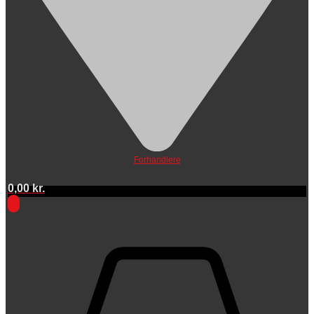
Forhandlere
0,00
kr.
0