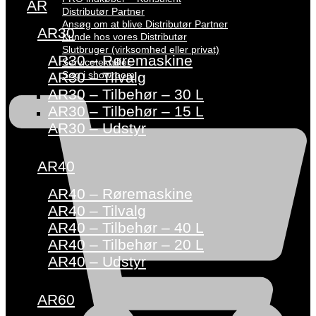
AR
Distributør Partner
Ansøg om at blive Distributør Partner
AR30
Kunde hos vores Distributør
Slutbruger (virksomhed eller privat)
AR30 – Røremaskine
Servicetekniker
Søg i showroom
AR30 – Tilvalg
AR30 – Tilbehør – 30 L
AR30 – Tilbehør – 15 L
AR30 – Udstyr
AR40
AR40 – Røremaskine
AR40 – Tilvalg
AR40 – Tilbehør – 40 L
AR40 – Tilbehør – 20 L
AR40 – Udstyr
AR60