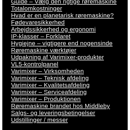
Guide – Vælg den rigtige røremaskine
Totalomkostninger
Hvad er en planetarisk røremaskine?
Fødevaresikkerhed
Arbejdssikkerhed og ergonomi
IP-klasser – Forklaret
Hygiejne – vigtigere end nogensinde
Røremaskine værktøjer
Udpakning af Varimixer-produkter
VL5-kontrolpanel
Varimixer – Virksomheden
Varimixer – Teknisk afdeling
Varimixer – Kvalitetsafdeling
Varimixer – Serviceafdeling
Varimixer – Produktionen
Røremaskine brandet hos Middleby
Salgs- og leveringsbetingelser
Udstillinger / messer