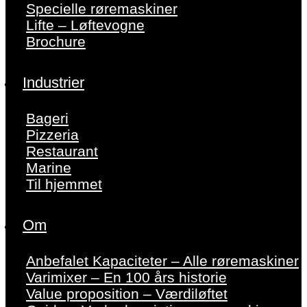
Specielle røremaskiner
Lifte – Løftevogne
Brochure
Industrier
Bageri
Pizzeria
Restaurant
Marine
Til hjemmet
Om
Anbefalet Kapaciteter – Alle røremaskiner
Varimixer – En 100 års historie
Value proposition – Værdiløftet