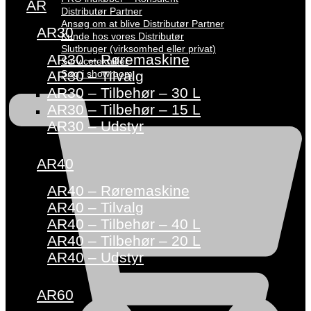
AR
Distributør Partner
Ansøg om at blive Distributør Partner
AR30
Kunde hos vores Distributør
Slutbruger (virksomhed eller privat)
AR30 – Røremaskine
Servicetekniker
Søg i showroom
AR30 – Tilvalg
AR30 – Tilbehør – 30 L
AR30 – Tilbehør – 15 L
AR30 – Udstyr
AR40
AR40 – Røremaskine
AR40 – Tilvalg
AR40 – Tilbehør – 40 L
AR40 – Tilbehør – 20 L
AR40 – Udstyr
AR60