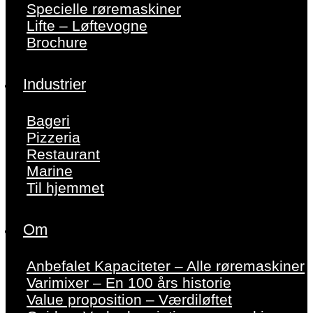
Specielle røremaskiner
Lifte – Løftevogne
Brochure
Industrier
Bageri
Pizzeria
Restaurant
Marine
Til hjemmet
Om
Anbefalet Kapaciteter – Alle røremaskiner
Varimixer – En 100 års historie
Value proposition – Værdiløftet