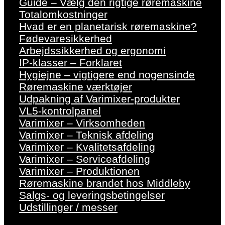
Guide – Vælg den rigtige røremaskine
Totalomkostninger
Hvad er en planetarisk røremaskine?
Fødevaresikkerhed
Arbejdssikkerhed og ergonomi
IP-klasser – Forklaret
Hygiejne – vigtigere end nogensinde
Røremaskine værktøjer
Udpakning af Varimixer-produkter
VL5-kontrolpanel
Varimixer – Virksomheden
Varimixer – Teknisk afdeling
Varimixer – Kvalitetsafdeling
Varimixer – Serviceafdeling
Varimixer – Produktionen
Røremaskine brandet hos Middleby
Salgs- og leveringsbetingelser
Udstillinger / messer