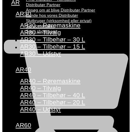
AR
Distributør Partner
Ansøg om at blive Distributør Partner
AR30
Kunde hos vores Distributør
Slutbruger (virksomhed eller privat)
AR30 – Røremaskine
Servicetekniker
Søg i showroom
AR30 – Tilvalg
AR30 – Tilbehør – 30 L
AR30 – Tilbehør – 15 L
AR30 – Udstyr
AR40
AR40 – Røremaskine
AR40 – Tilvalg
AR40 – Tilbehør – 40 L
AR40 – Tilbehør – 20 L
AR40 – Udstyr
AR60