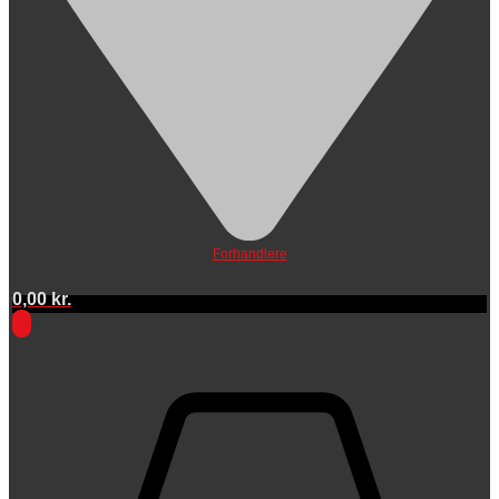
Forhandlere
0,00
kr.
0