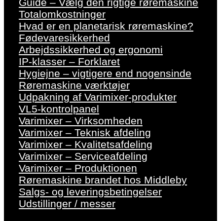
Guide – Vælg den rigtige røremaskine
Totalomkostninger
Hvad er en planetarisk røremaskine?
Fødevaresikkerhed
Arbejdssikkerhed og ergonomi
IP-klasser – Forklaret
Hygiejne – vigtigere end nogensinde
Røremaskine værktøjer
Udpakning af Varimixer-produkter
VL5-kontrolpanel
Varimixer – Virksomheden
Varimixer – Teknisk afdeling
Varimixer – Kvalitetsafdeling
Varimixer – Serviceafdeling
Varimixer – Produktionen
Røremaskine brandet hos Middleby
Salgs- og leveringsbetingelser
Udstillinger / messer