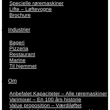
Specielle røremaskiner
Lifte – Løftevogne
Brochure
Industrier
Bageri
Pizzeria
Restaurant
Marine
Til hjemmet
Om
Anbefalet Kapaciteter – Alle røremaskiner
Varimixer – En 100 års historie
Value proposition – Værdiløftet