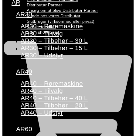
AR
Distributør Partner
Ansøg om at blive Distributør Partner
AR30
Kunde hos vores Distributør
Slutbruger (virksomhed eller privat)
AR30 – Røremaskine
Servicetekniker
Søg i showroom
AR30 – Tilvalg
AR30 – Tilbehør – 30 L
AR30 – Tilbehør – 15 L
AR30 – Udstyr
AR40
AR40 – Røremaskine
AR40 – Tilvalg
AR40 – Tilbehør – 40 L
AR40 – Tilbehør – 20 L
AR40 – Udstyr
AR60