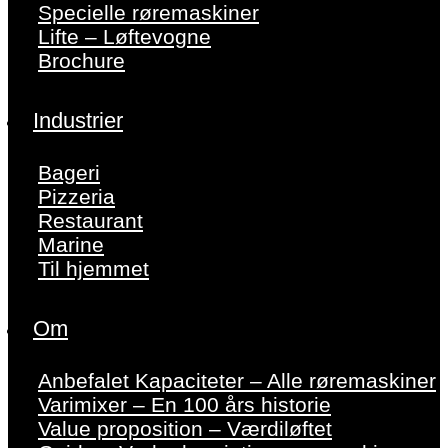
Specielle røremaskiner
Lifte – Løftevogne
Brochure
Industrier
Bageri
Pizzeria
Restaurant
Marine
Til hjemmet
Om
Anbefalet Kapaciteter – Alle røremaskiner
Varimixer – En 100 års historie
Value proposition – Værdiløftet