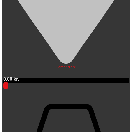
Forhandlere
0,00
kr.
0