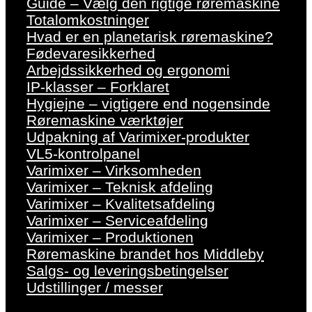
Guide – Vælg den rigtige røremaskine
Totalomkostninger
Hvad er en planetarisk røremaskine?
Fødevaresikkerhed
Arbejdssikkerhed og ergonomi
IP-klasser – Forklaret
Hygiejne – vigtigere end nogensinde
Røremaskine værktøjer
Udpakning af Varimixer-produkter
VL5-kontrolpanel
Varimixer – Virksomheden
Varimixer – Teknisk afdeling
Varimixer – Kvalitetsafdeling
Varimixer – Serviceafdeling
Varimixer – Produktionen
Røremaskine brandet hos Middleby
Salgs- og leveringsbetingelser
Udstillinger / messer