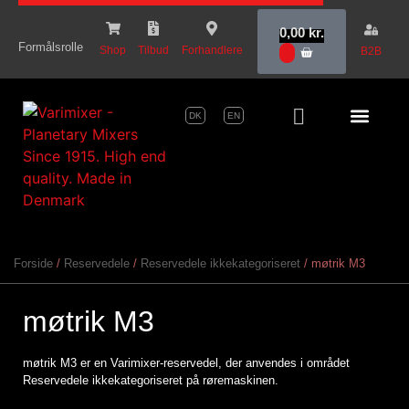
content
0,00
kr.
Formålsrolle
Shop
Tilbud
Forhandlere
B2B
0
DK
EN
Serie Pr
Forside
/
Reservedele
/
Reservedele ikkekategoriseret
/ møtrik M3
møtrik M3
møtrik M3 er en Varimixer-reservedel, der anvendes i området
Reservedele ikkekategoriseret på røremaskinen.