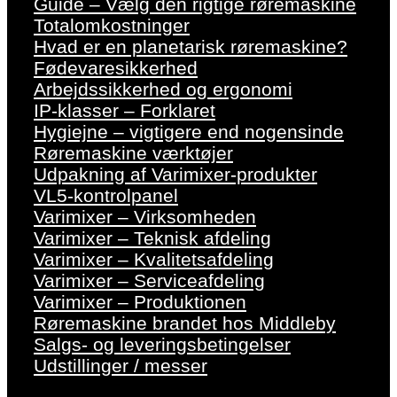
Guide – Vælg den rigtige røremaskine
Totalomkostninger
Hvad er en planetarisk røremaskine?
Fødevaresikkerhed
Arbejdssikkerhed og ergonomi
IP-klasser – Forklaret
Hygiejne – vigtigere end nogensinde
Røremaskine værktøjer
Udpakning af Varimixer-produkter
VL5-kontrolpanel
Varimixer – Virksomheden
Varimixer – Teknisk afdeling
Varimixer – Kvalitetsafdeling
Varimixer – Serviceafdeling
Varimixer – Produktionen
Røremaskine brandet hos Middleby
Salgs- og leveringsbetingelser
Udstillinger / messer