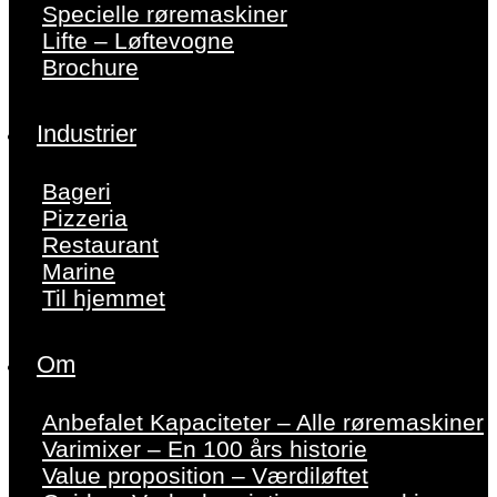
Specielle røremaskiner
Lifte – Løftevogne
Brochure
Industrier
Bageri
Pizzeria
Restaurant
Marine
Til hjemmet
Om
Anbefalet Kapaciteter – Alle røremaskiner
Varimixer – En 100 års historie
Value proposition – Værdiløftet