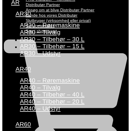
AR
Distributør Partner
Ansøg om at blive Distributør Partner
AR30
Kunde hos vores Distributør
Slutbruger (virksomhed eller privat)
AR30 – Røremaskine
Servicetekniker
Søg i showroom
AR30 – Tilvalg
AR30 – Tilbehør – 30 L
AR30 – Tilbehør – 15 L
AR30 – Udstyr
AR40
AR40 – Røremaskine
AR40 – Tilvalg
AR40 – Tilbehør – 40 L
AR40 – Tilbehør – 20 L
AR40 – Udstyr
AR60