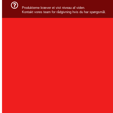
Produkterne kræver et vist niveau af viden.
Kontakt vores team for rådgivning hvis du har spørgsmål.