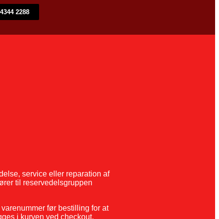
4344 2288​
else, service eller reparation af
ører til reservedelsgruppen
arenummer før bestilling for at
lægges i kurven ved checkout.