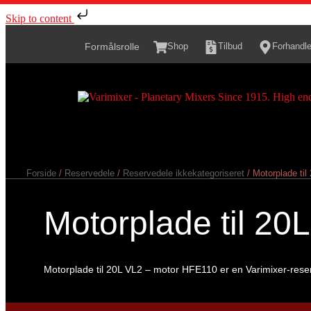
Skip to content
Shop
Tilbud
Forhandle
Formålsrolle
Forside
/
Reservedele
/
Reservedele ikkekategoriseret
/ Motorplade ti
Motorplade til 2
Motorplade til 20L VL2 – motor HFE110 er en Varimixer-rese