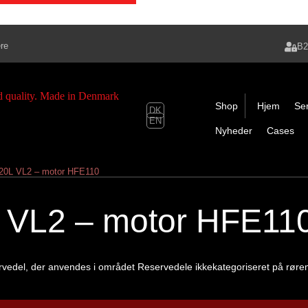
re
B
Shop
Hjem
Ser
DK
EN
Nyheder
Cases
l 20L VL2 – motor HFE110
0L VL2 – motor HFE11
rvedel, der anvendes i området Reservedele ikkekategoriseret på rør