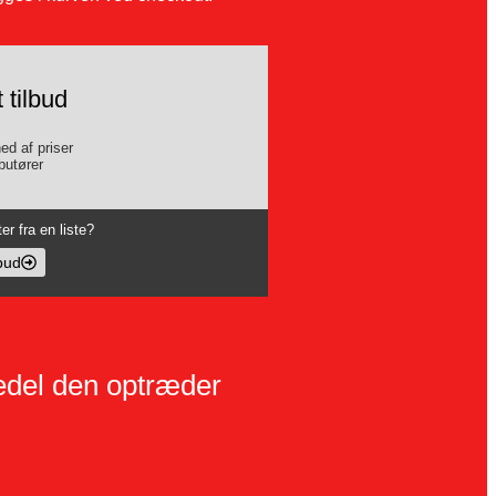
tilbud
ed af priser
butører
er fra en liste?
bud
vedel den optræder