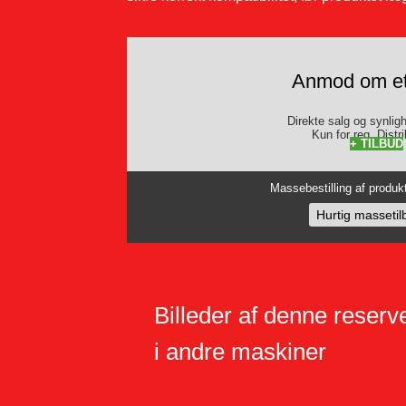
Anmod om et 
Direkte salg og synligh
Kun for reg. Distri
+ TILBUD
Massebestilling af produkt
Hurtig massetil
Billeder af denne reser
i andre maskiner