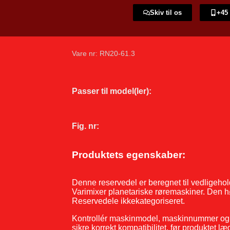
Skiv til os
+45 
Vare nr: RN20-61.3
Passer til model(ler):
Fig. nr:
Produktets egenskaber:
Denne reservedel er beregnet til vedligehold
Varimixer planetariske røremaskiner. Den h
Reservedele ikkekategoriseret.
Kontrollér maskinmodel, maskinnummer og v
sikre korrekt kompatibilitet, før produktet 