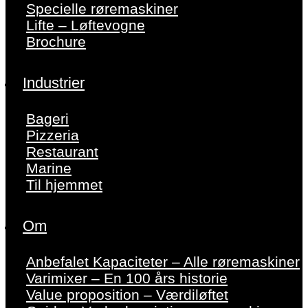
Specielle røremaskiner
Lifte – Løftevogne
Brochure
Industrier
Bageri
Pizzeria
Restaurant
Marine
Til hjemmet
Om
Anbefalet Kapaciteter – Alle røremaskiner
Varimixer – En 100 års historie
Value proposition – Værdiløftet