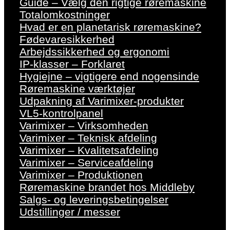
Guide – Vælg den rigtige røremaskine
Totalomkostninger
Hvad er en planetarisk røremaskine?
Fødevaresikkerhed
Arbejdssikkerhed og ergonomi
IP-klasser – Forklaret
Hygiejne – vigtigere end nogensinde
Røremaskine værktøjer
Udpakning af Varimixer-produkter
VL5-kontrolpanel
Varimixer – Virksomheden
Varimixer – Teknisk afdeling
Varimixer – Kvalitetsafdeling
Varimixer – Serviceafdeling
Varimixer – Produktionen
Røremaskine brandet hos Middleby
Salgs- og leveringsbetingelser
Udstillinger / messer