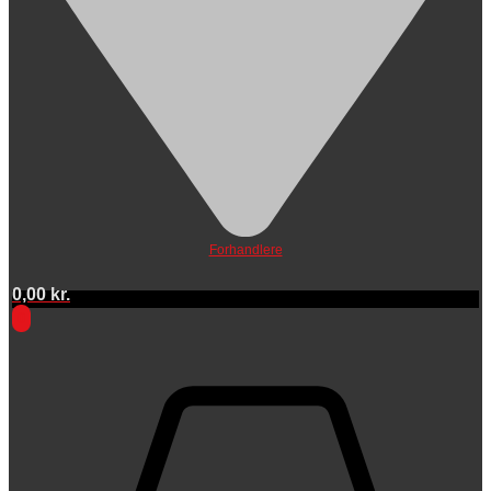
Forhandlere
0,00
kr.
0