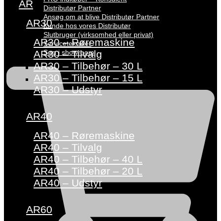
AR
Distributør Partner
Ansøg om at blive Distributør Partner
AR30
Kunde hos vores Distributør
Slutbruger (virksomhed eller privat)
AR30 – Røremaskine
Servicetekniker
Søg i showroom
AR30 – Tilvalg
AR30 – Tilbehør – 30 L
AR30 – Tilbehør – 15 L
AR30 – Udstyr
AR40
AR40 – Røremaskine
AR40 – Tilvalg
AR40 – Tilbehør – 40 L
AR40 – Tilbehør – 20 L
AR40 – Udstyr
AR60