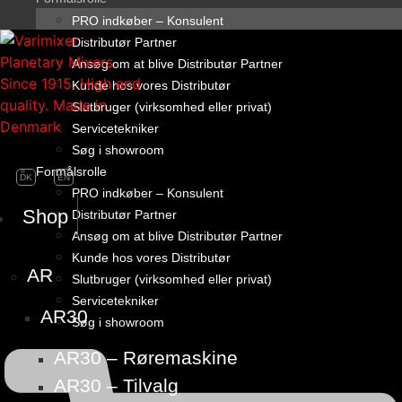
PRO indkøber – Konsulent
Distributør Partner
Ansøg om at blive Distributør Partner
Kunde hos vores Distributør
Slutbruger (virksomhed eller privat)
Servicetekniker
Søg i showroom
Formålsrolle
DK
EN
PRO indkøber – Konsulent
Shop
Distributør Partner
Ansøg om at blive Distributør Partner
Kunde hos vores Distributør
AR
Slutbruger (virksomhed eller privat)
Servicetekniker
AR30
Søg i showroom
AR30 – Røremaskine
AR30 – Tilvalg