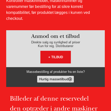
Kontrollér maskinmodel, maskinnummer og
varenummer før bestilling for at sikre korrekt
kompatibilitet, før produktet lægges i kurven ved
checkout.
Anmod om et tilbud
Direkte salg og synlighed af priser
Kun for reg. Distributører
+ TILBUD
Massebestilling af produkter fra en liste?
Hurtig massetilbud
Billeder af denne reservedel
den optræder i andre maskiner