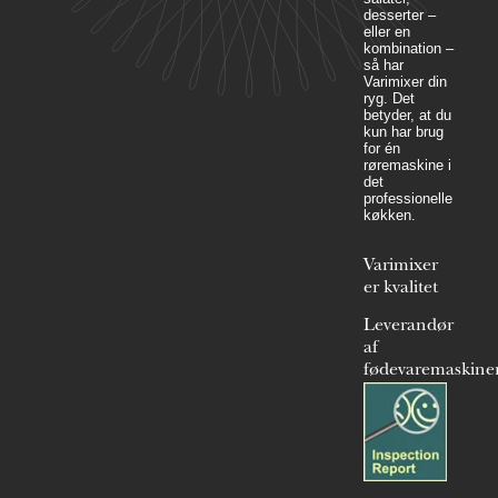
desserter –
eller en
kombination –
så har
Varimixer din
ryg. Det
betyder, at du
kun har brug
for én
røremaskine i
det
professionelle
køkken.
Varimixer
er kvalitet
Leverandør
af
fødevaremaskine