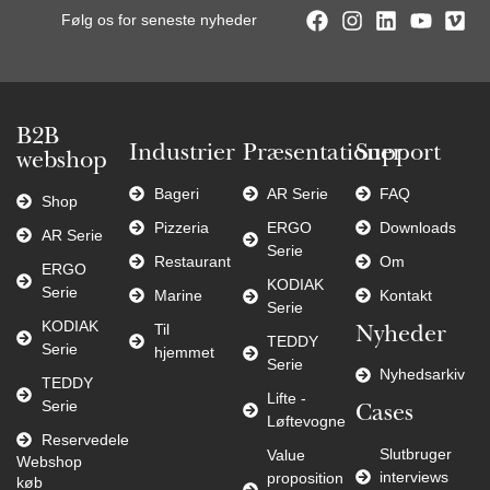
Følg os for seneste nyheder
B2B
Industrier
Præsentationer
Support
webshop
Bageri
AR Serie
FAQ
Shop
Pizzeria
ERGO
Downloads
AR Serie
Serie
Restaurant
Om
ERGO
KODIAK
Serie
Marine
Kontakt
Serie
KODIAK
Til
Nyheder
TEDDY
Serie
hjemmet
Serie
Nyhedsarkiv
TEDDY
Lifte -
Serie
Cases
Løftevogne
Reservedele
Slutbruger
Value
Webshop
interviews
proposition
køb