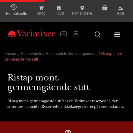
content
Formålsrolle
Shop
Tilbud
Forhandlere
B2B
DK
EN
Serie P
Forside
/
Reservedele
/
Reservedele ikkekategoriseret
/ Ristap mont.
gennemgående stift
Ristap mont.
gennemgående stift
Ristap mont. gennemgående stift er en Varimixer-reservedel, der
anvendes i området Reservedele ikkekategoriseret på røremaskinen.