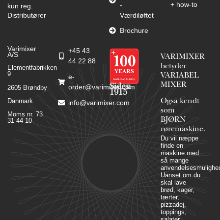
+ how-to
-
kun reg.
Distributører
Værdiløftet
Brochure
Varimixer
+45 43
A/S
VARIMIXER
44 22 88
betyder
Elementfabrikken
9
VARIABEL
e-
MIXER
Siden
order@varimixer.com
2605 Brøndby
1915
Danmark
Også kendt
info@varimixer.com
som
Moms nr. 73
BJØRN
31 44 10
røremaskine.
Du vil næppe
finde en
maskine med
så mange
anvendelsesmulighed
Uanset om du
skal lave
brød, kager,
tærter,
pizzadej,
toppings,
salater,