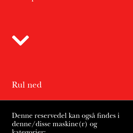
Rul ned
Denne reservedel kan også findes i
denne/disse maskine(r) og