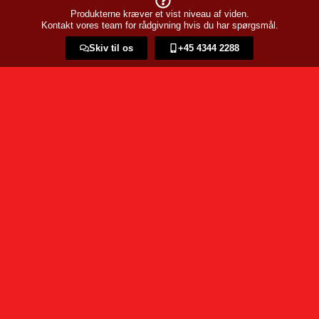
Produkterne kræver et vist niveau af viden.
Kontakt vores team for rådgivning hvis du har spørgsmål.
Skiv til os
+45 4344 2288​