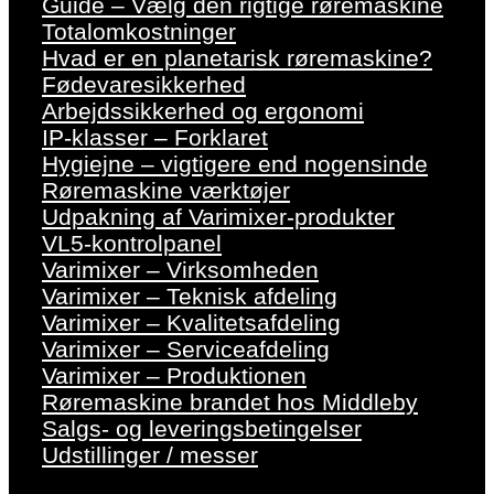
Guide – Vælg den rigtige røremaskine
Totalomkostninger
Hvad er en planetarisk røremaskine?
Fødevaresikkerhed
Arbejdssikkerhed og ergonomi
IP-klasser – Forklaret
Hygiejne – vigtigere end nogensinde
Røremaskine værktøjer
Udpakning af Varimixer-produkter
VL5-kontrolpanel
Varimixer – Virksomheden
Varimixer – Teknisk afdeling
Varimixer – Kvalitetsafdeling
Varimixer – Serviceafdeling
Varimixer – Produktionen
Røremaskine brandet hos Middleby
Salgs- og leveringsbetingelser
Udstillinger / messer