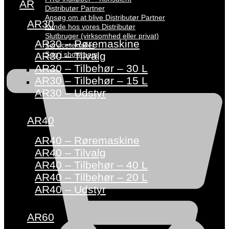
AR
Distributør Partner
Ansøg om at blive Distributør Partner
AR30
Kunde hos vores Distributør
Slutbruger (virksomhed eller privat)
AR30 – Røremaskine
Servicetekniker
Søg i showroom
AR30 – Tilvalg
AR30 – Tilbehør – 30 L
AR30 – Tilbehør – 15 L
AR30 – Udstyr
AR40
AR40 – Røremaskine
AR40 – Tilvalg
AR40 – Tilbehør – 40 L
AR40 – Tilbehør – 20 L
AR40 – Udstyr
AR60