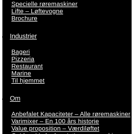
Specielle røremaskiner
Lifte – Løftevogne
Brochure
Industrier
Bageri
Pizzeria
Restaurant
Marine
Til hjemmet
Om
Anbefalet Kapaciteter – Alle røremaskiner
Varimixer – En 100 års historie
Value proposition – Værdiløftet