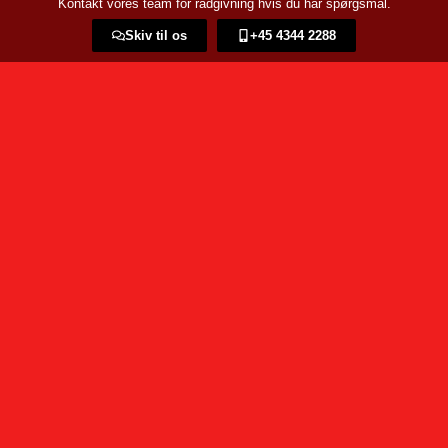
Kontakt vores team for rådgivning hvis du har spørgsmål.
Skiv til os
+45 4344 2288​