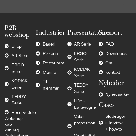
B2B
Industrier
Præsentationer
Support
webshop
Bageri
AR Serie
FAQ
Shop
Pizzeria
ERGO
Downloads
AR Serie
Serie
Restaurant
Om
ERGO
KODIAK
Serie
Marine
Kontakt
Serie
KODIAK
Til
Nyheder
TEDDY
Serie
hjemmet
Serie
Nyhedsarkiv
TEDDY
Lifte -
Serie
Cases
Løftevogne
Reservedele
Slutbruger
Value
Webshop
interviews
proposition
køb
+ how-to
-
kun reg.
Distributører
Værdiløftet