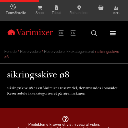
content
Formålsrolle
Shop
Tilbud
Forhandlere
B2B
DK
EN
Serie P
Forside
/
Reservedele
/
Reservedele ikkekategoriseret
/ sikringsskive
ø8
sikringsskive ø8
sikringsskive ø8 er en Varimixer-reservedel, der anvendes i området
Reservedele ikkekategoriseret på røremaskinen.
Produkterne kræver et vist niveau af viden.