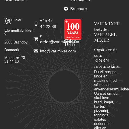
Brochure
Varimixer
+45 43
A/S
VARIMIXER
44 22 88
betyder
Elementfabrikken
9
VARIABEL
e-
MIXER
Siden
order@varimixer.com
2605 Brøndby
1915
Danmark
Også kendt
info@varimixer.com
som
Moms nr. 73
BJØRN
31 44 10
røremaskine.
Du vil næppe
finde en
maskine med
så mange
anvendelsesmulighed
Uanset om du
skal lave
brød, kager,
tærter,
pizzadej,
toppings,
salater,
desserter –
eller en