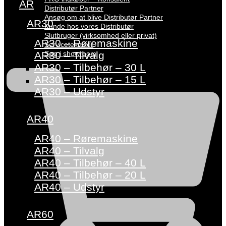
AR
Distributør Partner
Ansøg om at blive Distributør Partner
AR30
Kunde hos vores Distributør
Slutbruger (virksomhed eller privat)
AR30 – Røremaskine
Servicetekniker
Søg i showroom
AR30 – Tilvalg
AR30 – Tilbehør – 30 L
AR30 – Tilbehør – 15 L
AR30 – Udstyr
AR40
AR40 – Røremaskine
AR40 – Tilvalg
AR40 – Tilbehør – 40 L
AR40 – Tilbehør – 20 L
AR40 – Udstyr
AR60