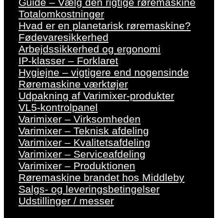
Guide – Vælg den rigtige røremaskine
Totalomkostninger
Hvad er en planetarisk røremaskine?
Fødevaresikkerhed
Arbejdssikkerhed og ergonomi
IP-klasser – Forklaret
Hygiejne – vigtigere end nogensinde
Røremaskine værktøjer
Udpakning af Varimixer-produkter
VL5-kontrolpanel
Varimixer – Virksomheden
Varimixer – Teknisk afdeling
Varimixer – Kvalitetsafdeling
Varimixer – Serviceafdeling
Varimixer – Produktionen
Røremaskine brandet hos Middleby
Salgs- og leveringsbetingelser
Udstillinger / messer