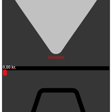
Forhandlere
0,00
kr.
0