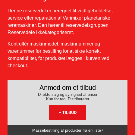
Denne reservedel er beregnet til vedligeholdelse,
service eller reparation af Varimixer planetariske
røremaskiner. Den hører til reservedelsgruppen
Reservedele ikkekategoriseret.
Kontrollér maskinmodel, maskinnummer og
varenummer før bestilling for at sikre korrekt
kompatibilitet, før produktet lægges i kurven ved
checkout.
Anmod om et tilbud
Direkte salg og synlighed af priser
Kun for reg. Distributører
+ TILBUD
Massebestilling af produkter fra en liste?