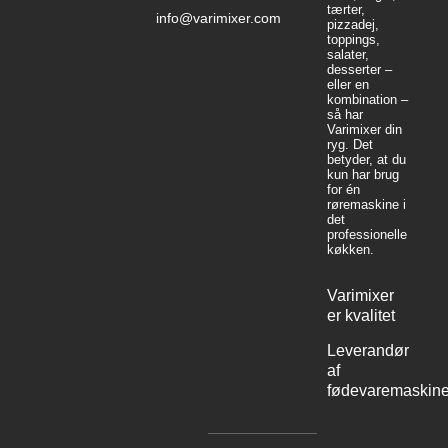
tærter,
info@varimixer.com
pizzadej,
toppings,
salater,
desserter –
eller en
kombination –
så har
Varimixer din
ryg. Det
betyder, at du
kun har brug
for én
røremaskine i
det
professionelle
køkken.
Varimixer
er kvalitet
Leverandør
af
fødevaremaskine