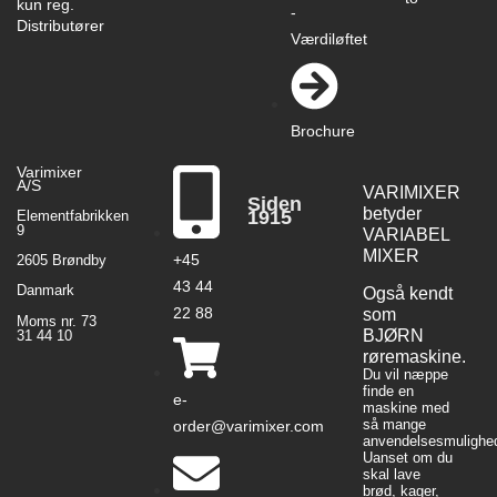
kun reg.
-
Distributører
Værdiløftet
Brochure
Varimixer
A/S
VARIMIXER
Siden
betyder
1915
Elementfabrikken
9
VARIABEL
MIXER
+45
2605 Brøndby
43 44
Danmark
Også kendt
22 88
som
Moms nr. 73
BJØRN
31 44 10
røremaskine.
Du vil næppe
finde en
e-
maskine med
så mange
order@varimixer.com
anvendelsesmulighed
Uanset om du
skal lave
brød, kager,