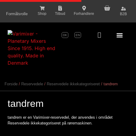
content
Formålsrolle
Shop
Tilbud
Forhandlere
B2B
DK
EN
Serie Pr
Forside
/
Reservedele
/
Reservedele ikkekategoriseret
/ tandrem
tandrem
tandrem er en Varimixer-reservedel, der anvendes i området
Reservedele ikkekategoriseret på røremaskinen.