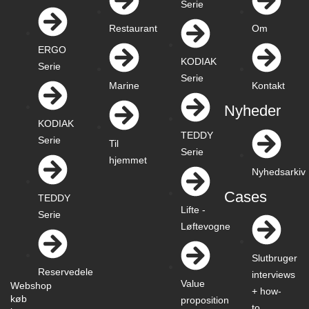
Serie
Restaurant
Om
ERGO
KODIAK
Serie
Serie
Marine
Kontakt
Nyheder
KODIAK
TEDDY
Serie
Til
Serie
hjemmet
Nyhedsarkiv
Cases
TEDDY
Lifte -
Serie
Løftevogne
Slutbruger
Reservedele
interviews
Value
Webshop
+ how-
køb
proposition
to