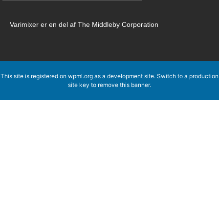
Varimixer er en del af The Middleby Corporation
This site is registered on
wpml.org
as a development site. Switch to a production
site key to
remove this banner
.