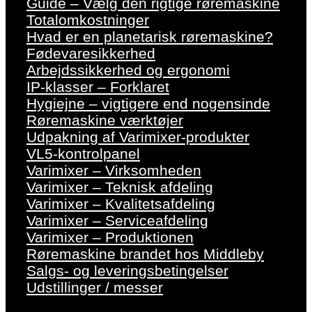
Guide – Vælg den rigtige røremaskine
Totalomkostninger
Hvad er en planetarisk røremaskine?
Fødevaresikkerhed
Arbejdssikkerhed og ergonomi
IP-klasser – Forklaret
Hygiejne – vigtigere end nogensinde
Røremaskine værktøjer
Udpakning af Varimixer-produkter
VL5-kontrolpanel
Varimixer – Virksomheden
Varimixer – Teknisk afdeling
Varimixer – Kvalitetsafdeling
Varimixer – Serviceafdeling
Varimixer – Produktionen
Røremaskine brandet hos Middleby
Salgs- og leveringsbetingelser
Udstillinger / messer