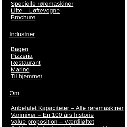
Specielle røremaskiner
Lifte – Løftevogne
Brochure
Industrier
Bageri
Pizzeria
Restaurant
Marine
Til hjemmet
Om
Anbefalet Kapaciteter – Alle røremaskiner
Varimixer – En 100 års historie
Value proposition – Værdiløftet