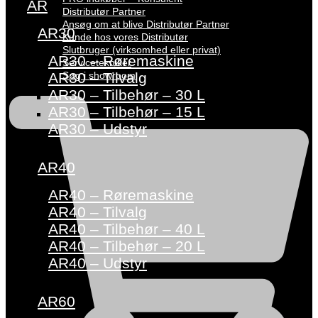
AR
Distributør Partner
Ansøg om at blive Distributør Partner
AR30
Kunde hos vores Distributør
Slutbruger (virksomhed eller privat)
AR30 – Røremaskine
Servicetekniker
Søg i showroom
AR30 – Tilvalg
AR30 – Tilbehør – 30 L
AR30 – Tilbehør – 15 L
AR30 – Udstyr
AR40
AR40 – Røremaskine
AR40 – Tilvalg
AR40 – Tilbehør – 40 L
AR40 – Tilbehør – 20 L
AR40 – Udstyr
AR60