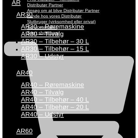
AR
Distributør Partner
Ansøg om at blive Distributør Partner
AR30
Kunde hos vores Distributør
Slutbruger (virksomhed eller privat)
AR30 – Røremaskine
Servicetekniker
Søg i showroom
AR30 – Tilvalg
AR30 – Tilbehør – 30 L
AR30 – Tilbehør – 15 L
AR30 – Udstyr
AR40
AR40 – Røremaskine
AR40 – Tilvalg
AR40 – Tilbehør – 40 L
AR40 – Tilbehør – 20 L
AR40 – Udstyr
AR60