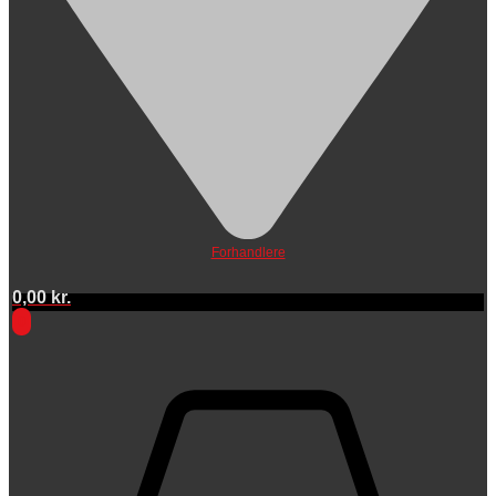
Forhandlere
0,00
kr.
0