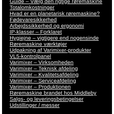
Guide – Vælg den rigtige røremaskine
Totalomkostninger
Hvad er en planetarisk røremaskine?
Fødevaresikkerhed
Arbejdssikkerhed og ergonomi
IP-klasser – Forklaret
Hygiejne – vigtigere end nogensinde
Røremaskine værktøjer
Udpakning af Varimixer-produkter
VL5-kontrolpanel
Varimixer – Virksomheden
Varimixer – Teknisk afdeling
Varimixer – Kvalitetsafdeling
Varimixer – Serviceafdeling
Varimixer – Produktionen
Røremaskine brandet hos Middleby
Salgs- og leveringsbetingelser
Udstillinger / messer