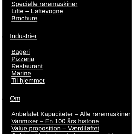
Specielle røremaskiner
Lifte – Løftevogne
Brochure
Industrier
Bageri
Pizzeria
Restaurant
Marine
Til hjemmet
Om
Anbefalet Kapaciteter – Alle røremaskiner
Varimixer – En 100 års historie
Value proposition – Værdiløftet